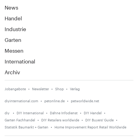
News
Handel
Industrie
Garten
Messen
International
Archiv
Jobangebote
Newsletter
Shop
Verlag
diyinternational.com
petonline.de
petworldwide.net
diy
DIY International
Dähne Infodienst
DIY Handel
Garten Fachhandel
DIY Retailers worldwide
DIY Buyers' Guide
Statistik Baumarkt + Garten
Home Improvement Report Retail Worldwide