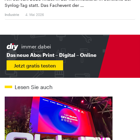
Synlog-Tag statt. Das Fachevent der …
Industrie
4. Mai 2026
immer dabei
Das neue Abo: Print – Digital – Online
Jetzt gratis testen
Lesen Sie auch