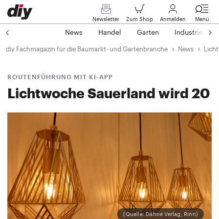
Newsletter
Zum Shop
Anmelden
Menü
News
Handel
Garten
Industrie
diy Fachmagazin für die Baumarkt- und Gartenbranche
News
Lich
ROUTENFÜHRUNG MIT KI-APP
Lichtwoche Sauerland wird 20
(Quelle: Dähne Verlag, Rinn)