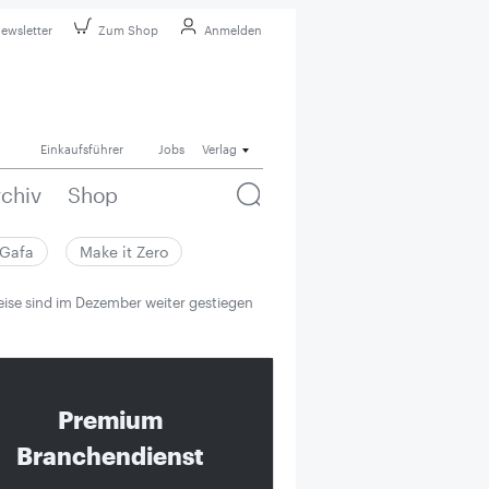
ewsletter
Zum Shop
Anmelden
Einkaufsführer
Jobs
Verlag
rchiv
Shop
Gafa
Make it Zero
eise sind im Dezember weiter gestiegen
Premium
Branchendienst