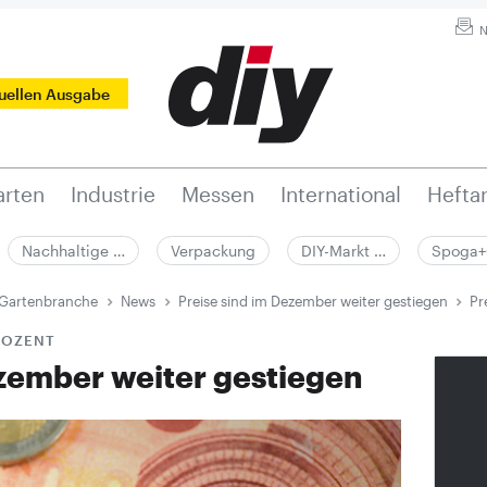
N
tuellen Ausgabe
rten
Industrie
Messen
International
Hefta
Nachhaltige …
Verpackung
DIY-Markt …
Spoga+
 Gartenbranche
News
Preise sind im Dezember weiter gestiegen
Pr
PROZENT
ezember weiter gestiegen