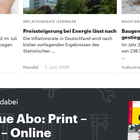
INFLATIONSRATE GERINGER
NACH DR
Preissteigerung bei Energie lässt nach
Baugen
gestie
d im Juli
Die Inflationsrate in Deutschland wird nach
tragen
bisher vorliegenden Ergebnissen des
Im Jahr 
Statistischen …
von 238
…
Handel
1. Juni 2026
Industri
dabei
ue Abo: Print –
 – Online