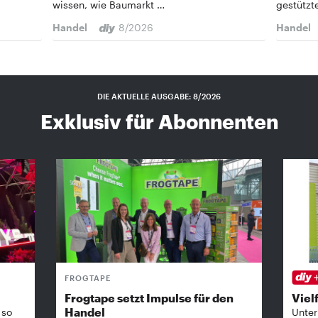
wissen, wie Baumarkt …
gestützt
Handel
8/2026
Handel
DIE AKTUELLE AUSGABE: 8/2026
Exklusiv für Abonnenten
FROGTAPE
Frogtape setzt Impulse für den
Vielf
Handel
 so
Unter