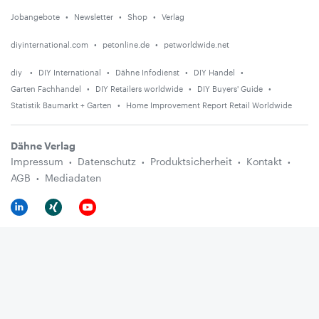
Jobangebote
Newsletter
Shop
Verlag
diyinternational.com
petonline.de
petworldwide.net
diy
DIY International
Dähne Infodienst
DIY Handel
Garten Fachhandel
DIY Retailers worldwide
DIY Buyers' Guide
Statistik Baumarkt + Garten
Home Improvement Report Retail Worldwide
Dähne Verlag
Impressum
Datenschutz
Produktsicherheit
Kontakt
AGB
Mediadaten