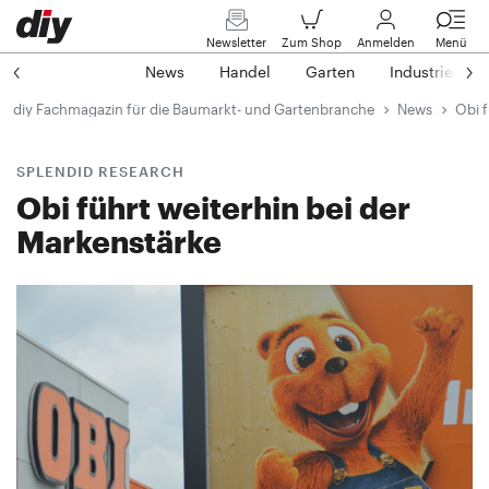
Newsletter
Zum Shop
Anmelden
Menü
News
Handel
Garten
Industrie
diy Fachmagazin für die Baumarkt- und Gartenbranche
News
Obi f
SPLENDID RESEARCH
Obi führt weiterhin bei der
Markenstärke