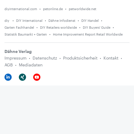
diyinternational.com
petonline.de
petworldwide.net
diy
DIY International
Dähne Infodienst
DIY Handel
Garten Fachhandel
DIY Retailers worldwide
DIY Buyers' Guide
Statistik Baumarkt + Garten
Home Improvement Report Retail Worldwide
Dähne Verlag
Impressum
Datenschutz
Produktsicherheit
Kontakt
AGB
Mediadaten