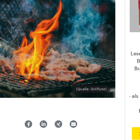
Les
B
Br
(Quelle: Grillfürst)
- al