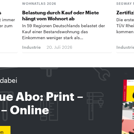
WOHNATLAS 2026
SEGWAY
s
Belastung durch Kauf oder Miete
Zertifi
hängt vom Wohnort ab
ft immer
Die erst
ter zum
In 59 Regionen Deutschlands belastet der
TÜV Rhei
Kauf einer Bestandswohnung das
kommen 
Einkommen weniger stark als…
Industrie
20. Juli 2026
Industri
dabei
ue Abo: Print –
 – Online
en