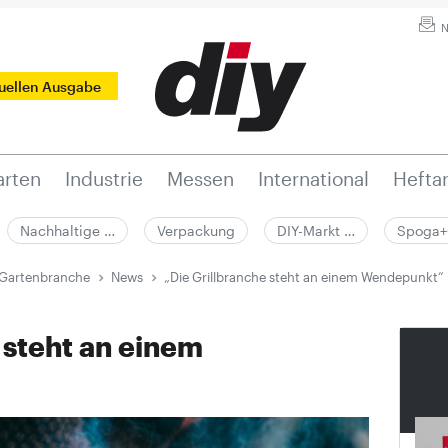
N
tuellen Ausgabe
rten
Industrie
Messen
International
Hefta
Nachhaltige …
Verpackung
DIY-Markt …
Spoga+
 Gartenbranche
News
„Die Grillbranche steht an einem Wendepunkt“
 steht an einem