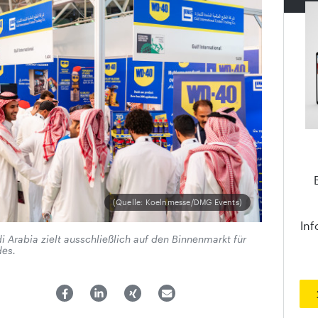
(Quelle: Koelnmesse/DMG Events)
Inf
i Arabia zielt ausschließlich auf den Binnenmarkt für
des.