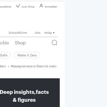
ewsletter
Zum Shop
Anmelden
Einkaufsführer
Jobs
Verlag
rchiv
Shop
Gafa
Make it Zero
lern
Messepremiere in Riad mit mehr als 200 Ausstellern
Deep insights,facts
& figures