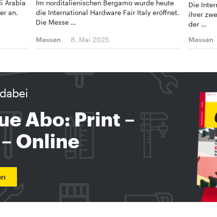
i Arabia
Im norditalienischen Bergamo wurde heute
Die Inter
er an.
die International Hardware Fair Italy eröffnet.
ihrer zw
Die Messe …
der …
Messen
8. Mai 2025
Messen
dabei
ue Abo: Print –
 – Online
en