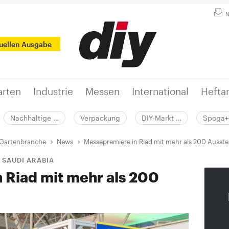
N
tuellen Ausgabe
rten
Industrie
Messen
International
Hefta
Nachhaltige …
Verpackung
DIY-Markt …
Spoga+
 Gartenbranche
News
Messepremiere in Riad mit mehr als 200 Ausstel
 SAUDI ARABIA
 Riad mit mehr als 200