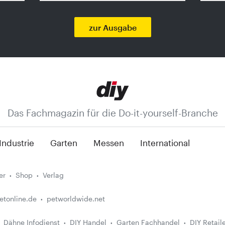
zur Ausgabe
Das Fachmagazin für die Do-it-yourself-Branche
Industrie
Garten
Messen
International
er
Shop
Verlag
etonline.de
petworldwide.net
Dähne Infodienst
DIY Handel
Garten Fachhandel
DIY Retail