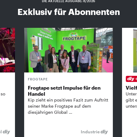
DIE AKTUELLE AUSGABE: 8/2026
Exklusiv für Abonnenten
FROGTAPE
Frogtape setzt Impulse für den
Vielf
Handel
 so
Unter
Kip zieht ein positives Fazit zum Auftritt
gibt 
seiner Marke Frogtape auf dem
unter
diesjährigen Global …
el
Industrie