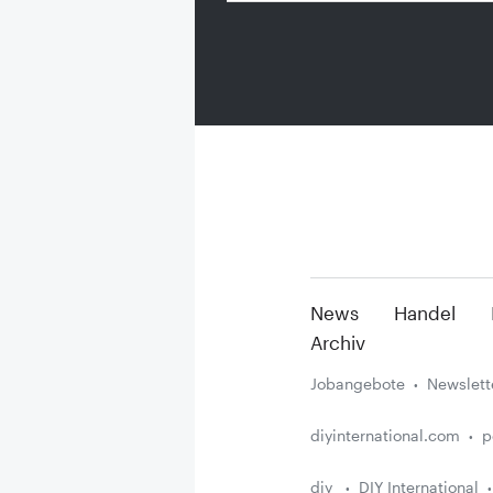
News
Handel
Archiv
Jobangebote
Newslett
diyinternational.com
p
diy
DIY International