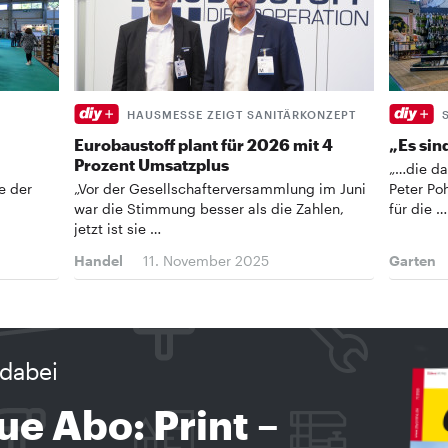
HAUSMESSE ZEIGT SANITÄRKONZEPT
Eurobaustoff plant für 2026 mit 4
„Es sin
Prozent Umsatzplus
„…die da
e der
„Vor der Gesellschafterversammlung im Juni
Peter Po
war die Stimmung besser als die Zahlen,
für die …
jetzt ist sie …
Handel
11. November 2025
Garten
dabei
ue Abo: Print –