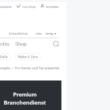
ewsletter
Zum Shop
Anmelden
Einkaufsführer
Jobs
Verlag
rchiv
Shop
Gafa
Make it Zero
onzepte
Pro Garten und Tier präsentiert Eigenmarkenkonzepte
Premium
Branchendienst