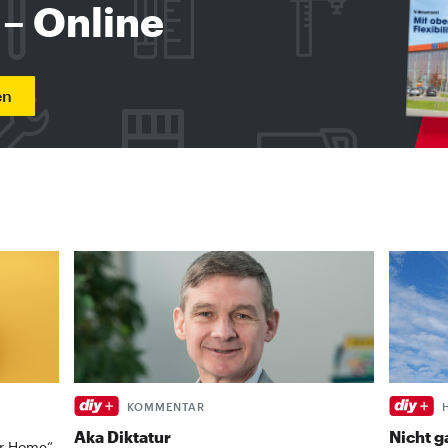
 – Online
en
KOMMENTAR
Aka Diktatur
Nicht g
ur Home“,