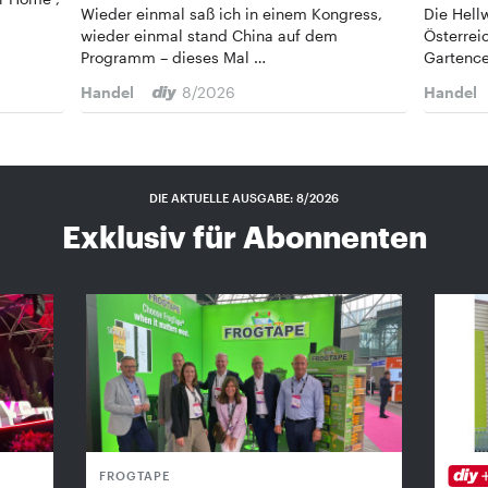
Wieder einmal saß ich in einem Kongress,
Die Hell
wieder einmal stand China auf dem
Österrei
Programm – dieses Mal …
Gartenc
Handel
8/2026
Handel
DIE AKTUELLE AUSGABE: 8/2026
Exklusiv für Abonnenten
FROGTAPE