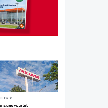
HELLWEG
anz unerwartet