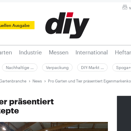
N
tuellen Ausgabe
rten
Industrie
Messen
International
Hefta
Nachhaltige …
Verpackung
DIY-Markt …
Spoga+
 Gartenbranche
News
Pro Garten und Tier präsentiert Eigenmarkenk
er präsentiert
zepte