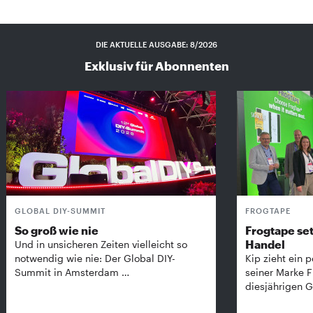
DIE AKTUELLE AUSGABE: 8/2026
Exklusiv für Abonnenten
GLOBAL DIY-SUMMIT
FROGTAPE
So groß wie nie
Frogtape set
Handel
Und in unsicheren Zeiten vielleicht so
notwendig wie nie: Der Global DIY-
Kip zieht ein p
Summit in Amsterdam …
seiner Marke 
diesjährigen G