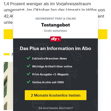
1,4 Prozent weniger als im Vorjahreszeitraum
umgesetzt. Im Oktober lag der Umsatz in Höhe von
42,407 Mrd. USD (36,291 Mrd. Euro) um 5,1 Prozent
ABONNEMENT PRINT & ONLINE
unter dem Wert vom Oktober 2024.
Testangebot
Direkt weiterlesen
Zur Startseite
Das Plus an Information im Abo
Mehr zum Thema
Exklusive Branchen-News
Wichtige Artikel früher online
Print-Ausgabe + E-Magazin
Online-Archiv seit 1990
2 Monate kostenlos testen
Sie sind bereits Abonnent?