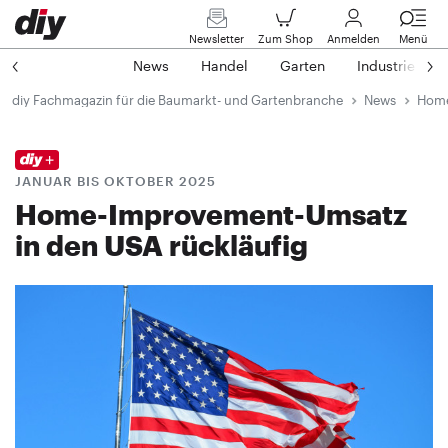
Newsletter
Zum Shop
Anmelden
Menü
News
Handel
Garten
Industrie
diy Fachmagazin für die Baumarkt- und Gartenbranche
News
Home
JANUAR BIS OKTOBER 2025
Home-Improvement-Umsatz
in den USA rückläufig