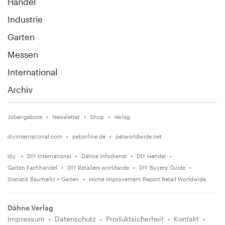
Handel
Industrie
Garten
Messen
International
Archiv
Jobangebote
Newsletter
Shop
Verlag
diyinternational.com
petonline.de
petworldwide.net
diy
DIY International
Dähne Infodienst
DIY Handel
Garten Fachhandel
DIY Retailers worldwide
DIY Buyers' Guide
Statistik Baumarkt + Garten
Home Improvement Report Retail Worldwide
Dähne Verlag
Impressum
Datenschutz
Produktsicherheit
Kontakt