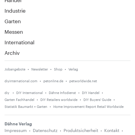
Handel
Industrie
Garten
Messen
International
Archiv
Jobangebote
Newsletter
Shop
Verlag
diyinternational.com
petonline.de
petworldwide.net
diy
DIY International
Dähne Infodienst
DIY Handel
Garten Fachhandel
DIY Retailers worldwide
DIY Buyers' Guide
Statistik Baumarkt + Garten
Home Improvement Report Retail Worldwide
Dähne Verlag
Impressum
Datenschutz
Produktsicherheit
Kontakt