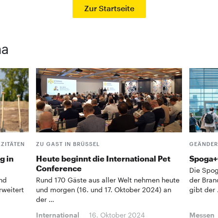
Zur Startseite
ma
ZITÄTEN
ZU GAST IN BRÜSSEL
GEÄNDER
g in
Heute beginnt die International Pet
Spoga+G
Conference
Die Spog
und
Rund 170 Gäste aus aller Welt nehmen heute
der Bran
rweitert
und morgen (16. und 17. Oktober 2024) an
gibt der
der …
International
16. Oktober 2024
Messen