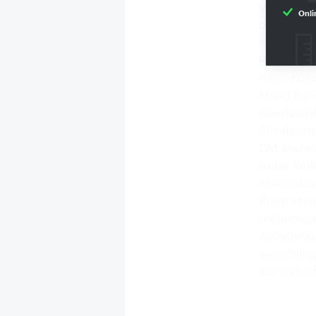
Verbrauch
Onli
den Ladenk
in andere 
Rahmenbed
mehr Kons
Markt bes
überhaupt
Privatver
DM anstei
trübe Wol
Staatsabs
Produktio
technolog
Aufschwun
verschlin
zumindest