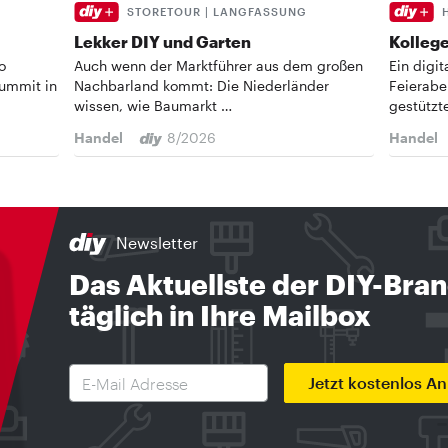
STORETOUR | LANGFASSUNG
Lekker DIY und Garten
Kollege
o
Auch wenn der Marktführer aus dem großen
Ein digi
Summit in
Nachbarland kommt: Die Niederländer
Feierabe
wissen, wie Baumarkt …
gestützt
Handel
8/2026
Handel
Newsletter
Das Aktuellste der DIY-Bra
täglich in Ihre Mailbox
Jetzt kostenlos A