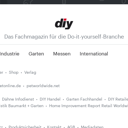
Das Fachmagazin für die Do-it-yourself-Branche
Industrie
Garten
Messen
International
er
Shop
Verlag
etonline.de
petworldwide.net
Dähne Infodienst
DIY Handel
Garten Fachhandel
DIY Retail
istik Baumarkt + Garten
Home Improvement Report Retail Worldw
tz
Produktsicherheit
Kontakt
AGB
Mediadaten