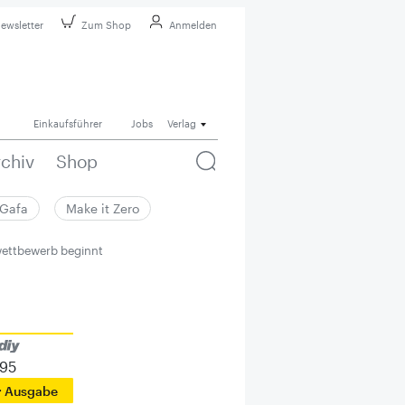
ewsletter
Zum Shop
Anmelden
Einkaufsführer
Jobs
Verlag
rchiv
Shop
Gafa
Make it Zero
ettbewerb beginnt
995
r Ausgabe