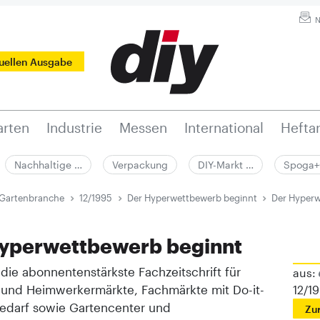
N
tuellen Ausgabe
rten
Industrie
Messen
International
Hefta
Nachhaltige …
Verpackung
DIY-Markt …
Spoga+
 Gartenbranche
12/1995
Der Hyperwettbewerb beginnt
Der Hyperw
yperwettbewerb beginnt
t die abonnentenstärkste Fachzeitschrift für
aus:
 und Heimwerkermärkte, Fachmärkte mit Do-it-
12/1
Bedarf sowie Gartencenter und
Zu