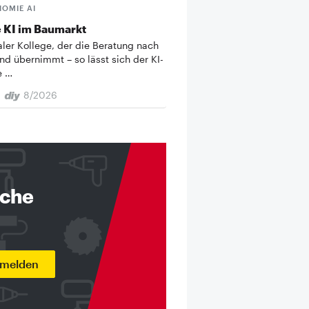
HOMIE AI
 KI im Baumarkt
taler Kollege, der die Beratung nach
nd übernimmt – so lässt sich der KI-
e …
8/2026
nche
nmelden