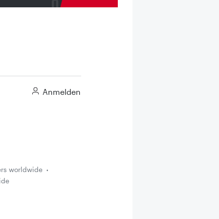
Anmelden
ers worldwide
ide