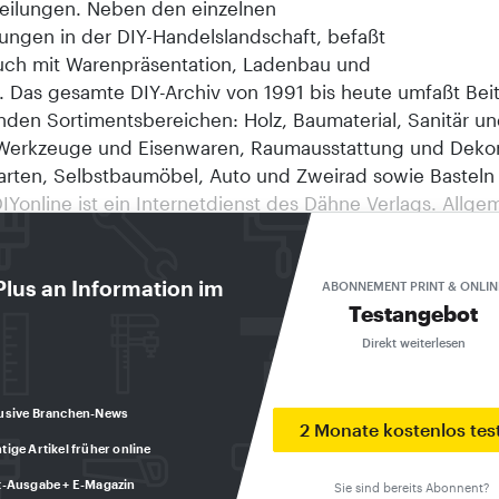
eilungen. Neben den einzelnen
ungen in der DIY-Handelslandschaft, befaßt
auch mit Warenpräsentation, Ladenbau und
. Das gesamte DIY-Archiv von 1991 bis heute umfaßt Bei
nden Sortimentsbereichen: Holz, Baumaterial, Sanitär u
Werkzeuge und Eisenwaren, Raumausstattung und Dekor
Garten, Selbstbaumöbel, Auto und Zweirad sowie Basteln
 DIYonline ist ein Internetdienst des Dähne Verlags. Allge
onen des Verlages finden Sie unter http://www.daehne.d
chiv ist eine Internetanwendung des Internet-Service-Pa
nternet- und Multimedia-Entwicklungen GmbH, Ettlinge
Plus an Information im
ABONNEMENT PRINT & ONLIN
Testangebot
 1998, Dähne Verlag, Ettlingen. TITEL Der Hyperwett
eht die Erfolgsstory der DIY-Branche ihrem Ende entgeg
Direkt weiterlesen
age befaßte sich auf dem BHB-Herbstsymposium in Köln U
eschäftsführer der BBE. In viele Kanäle fließen die Um
usive Branchen-News
nt", meint Ulrich Eggert (BBE). Der deutsche Einzelhand
2 Monate kostenlos tes
tige Artikel früher online
zum Jahr 2000 mit einem bescheidenen jährlichen Wach
,7 Prozent zufrieden geben müssen. Vom Anstieg des priv
t-Ausgabe + E-Magazin
Sie sind bereits Abonnent?