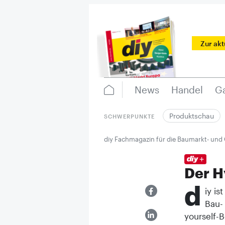
Zur ak
News
Handel
Ga
Produktschau
SCHWERPUNKTE
diy Fachmagazin für die Baumarkt- und
Der H
d
iy is
Bau-
yourself-