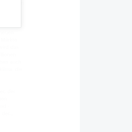
Mrd. DM in
Rest geht
e
 bringt
 neuen
r Märkte
wird das
llionen
ehen auch
lima: die
er, der
nen
nd -
r der…