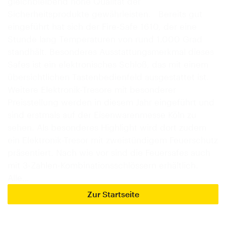
gleichbleibend hohe Qualität der
Sicherheitsprodukte gewährleisten. Bereits gut
eingeführt hat sich der Fire-Safe 1610, der eine
Stunde lang Temperaturen von rund 1.000 Grad
standhält. Besonderes Ausstattungsmerkmal dieses
Safes ist ein elektronisches Schloß, das mit einem
übersichtlichen Tastenbedienfeld ausgestattet ist.
Weitere Elektronik-Tresore mit besonderer
Preisstellung werden in diesem Jahr eingeführt und
sind erstmals auf der Eisenwarenmesse Köln zu
sehen. Als besonderes Highlight wird dort zudem
ein Elektronik-Tresor mit zweistündigem Feuerschutz
präsentiert. Nach wie vor sind die Feuersafes auch
mit 3-Zahlen-Kombinationsschlössern erhältlich.
Alle…
Zur Startseite