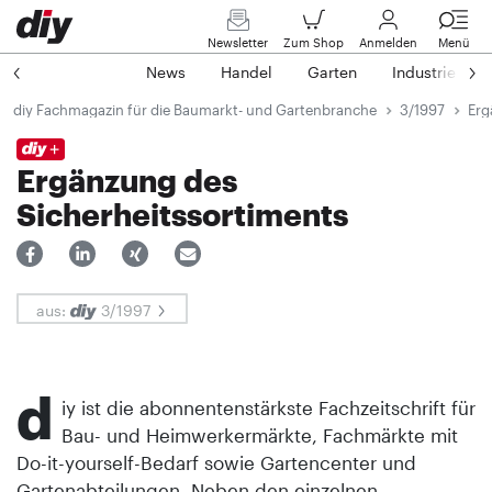
Newsletter
Zum Shop
Anmelden
Menü
News
Handel
Garten
Industrie
diy Fachmagazin für die Baumarkt- und Gartenbranche
3/1997
Erg
Ergänzung des
Sicherheitssortiments
aus:
3/1997
d
iy ist die abonnentenstärkste Fachzeitschrift für
Bau- und Heimwerkermärkte, Fachmärkte mit
Do-it-yourself-Bedarf sowie Gartencenter und
Gartenabteilungen. Neben den einzelnen