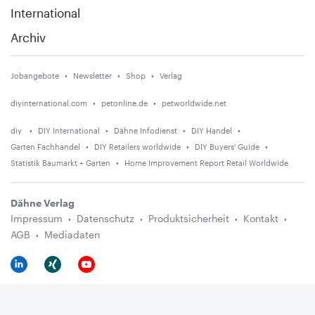
International
Archiv
Jobangebote
Newsletter
Shop
Verlag
diyinternational.com
petonline.de
petworldwide.net
diy
DIY International
Dähne Infodienst
DIY Handel
Garten Fachhandel
DIY Retailers worldwide
DIY Buyers' Guide
Statistik Baumarkt + Garten
Home Improvement Report Retail Worldwide
Dähne Verlag
Impressum
Datenschutz
Produktsicherheit
Kontakt
AGB
Mediadaten