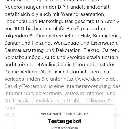
Neueröffnungen in der DIY-Handelslandschaft,
befaßt sich diy auch mit Warenpräsentation,
Ladenbau und Marketing. Das gesamte DIY-Archiv
von 1991 bis heute umfaßt Beiträge aus den
folgenden Sortimentsbereichen: Holz, Baumaterial,
Sanitär und Heizung, Werkzeuge und Eisenwaren,
Raumausstattung und Dekoration, Elektro, Garten,
Selbstbaumöbel, Auto und Zweirad sowie Basteln
und Freizeit . DIYonline ist ein Internetdienst des
Dähne Verlags. Allgemeine Informationen des
Verlages finden Sie unter http://www.daehne.de .
Das diy-Textarchiv ist eine Internetanwendung des
Internet-Service-Partners DeDeNet Internet- und
Multimedia-Entwicklungen GmbH, Ettlingen. ©
Copyright 1998, Dähne Verlag, Ettlingen.
INDUSTRIE Ergänzung des Sicherheitssortiments
ABONNEMENT PRINT & ONLINE
Testangebot
Mit Nischenprodukten und attraktiven Konditionen
Direkt weiterlesen
für den DIY-Handel geht Sentry in die Offensive