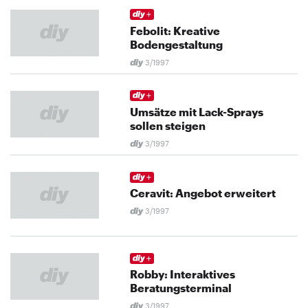
Febolit: Kreative
Bodengestaltung
3/1997
Umsätze mit Lack-Sprays
sollen steigen
3/1997
Ceravit: Angebot erweitert
3/1997
Robby: Interaktives
Beratungsterminal
3/1997