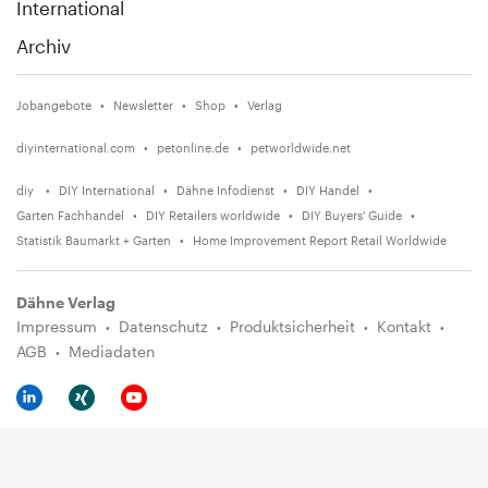
International
Archiv
Jobangebote
Newsletter
Shop
Verlag
diyinternational.com
petonline.de
petworldwide.net
diy
DIY International
Dähne Infodienst
DIY Handel
Garten Fachhandel
DIY Retailers worldwide
DIY Buyers' Guide
Statistik Baumarkt + Garten
Home Improvement Report Retail Worldwide
Dähne Verlag
Impressum
Datenschutz
Produktsicherheit
Kontakt
AGB
Mediadaten