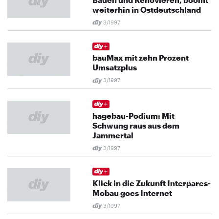
weiterhin in Ostdeutschland
3/1997
bauMax mit zehn Prozent
Umsatzplus
3/1997
hagebau-Podium: Mit
Schwung raus aus dem
Jammertal
3/1997
Klick in die Zukunft Interpares-
Mobau goes Internet
3/1997