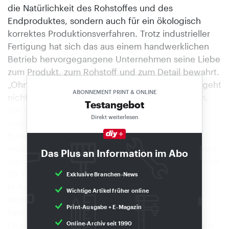
die Natürlichkeit des Rohstoffes und des
Endproduktes, sondern auch für ein ökologisch
korrektes Produktionsverfahren. Trotz industrieller
Fertigung hat sich das aus einem handwerklichen
Betrieb hervorgegangene Unternehmen seine Liebe
zum Produkt, zum Rohstoff und zum Detail bewahrt.
„Ohne eine emotionale Beziehung zum Produkt geht
ABONNEMENT PRINT & ONLINE
nichts in unserem Markt“, bestätigt Björn Hansen,
Testangebot
der bei Wilhelm Söndgen u. a. die
Direkt weiterlesen
Unternehmenskommunika-tion verantwortet.
Bereits heute besitzt das Unternehmen nach
eigenen Angaben in Deutschland einen Marktanteil
Das Plus an Information im Abo
von gut 40 Prozent und einen Exportanteil von rund
20 Prozent.
Exklusive Branchen-News
In Adendorf sowie im benachbarten Gelsdorf
Wichtige Artikel früher online
betreibt Söndgen in zwei Werken 17
Print-Ausgabe + E-Magazin
Fertigungsstraßen. 210 Mitarbeiter in
Produktentwicklung, Produktion, Qualitätskontrolle
Online-Archiv seit 1990