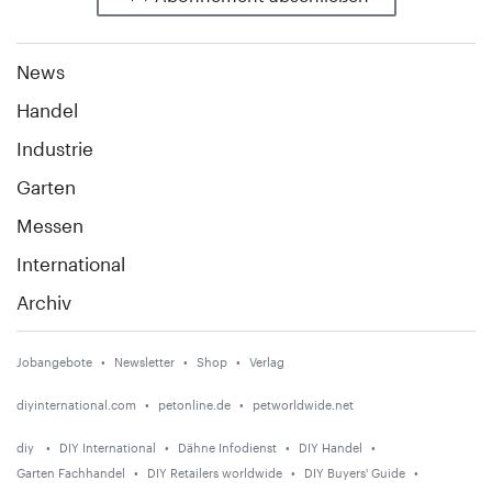
News
Handel
Industrie
Garten
Messen
International
Archiv
Jobangebote
Newsletter
Shop
Verlag
diyinternational.com
petonline.de
petworldwide.net
diy
DIY International
Dähne Infodienst
DIY Handel
Garten Fachhandel
DIY Retailers worldwide
DIY Buyers' Guide