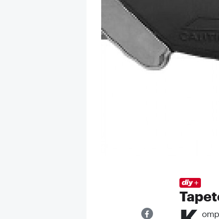
Tapet
K
ompa