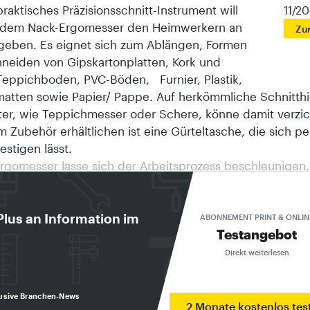
praktisches Präzisionsschnitt-Instrument will
11/2
 dem Nack-Ergomesser den Heimwerkern an
Zu
geben. Es eignet sich zum Ablängen, Formen
neiden von Gipskartonplatten, Kork und
Teppichboden, PVC-Böden, Furnier, Plastik,
matten sowie Papier/ Pappe. Auf herkömmliche Schnitthil
ter, wie Teppichmesser oder Schere, könne damit verzic
 Zubehör erhältlichen ist eine Gürteltasche, die sich pe
estigen lässt.
rgomesser lasse sich der Arbeitsprozess beschleunigen.
sorge es für hervorragende Ergebnisse und überzeuge
Handhabung. In das Kunststoffgehäuse samt Metalleinf
 Schienen (für exakte Schnitte) passt ein Magazin-Revol
Plus an Information im
ABONNEMENT PRINT & ONLIN
Testangebot
 aus gehärtetem Messerstahl. Drehen im Uhrzeigersinn 
ügt, um das nächste Messer oder nach Abschluss der Arb
Direkt weiterlesen
gen vorbeugende Ruhestellung aufzurufen.
terpark 9, 40724 Hilden)
usive Branchen-News
 Coswig-Strukturtapete ist Testsieger
2 Monate kostenlos tes