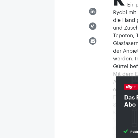
Ein 
Ryobi mit
die Hand 
und Zusch
Tapeten, 
Glasfaser
der Anbie
werden. Im
Gürtel bef
Mit dem E
Außerdem 
einfache 
Führen an
Das 
Abo
Schneiden
Klick gen
Verletzun
(Ryobi, It
Exkl
Wohndekor