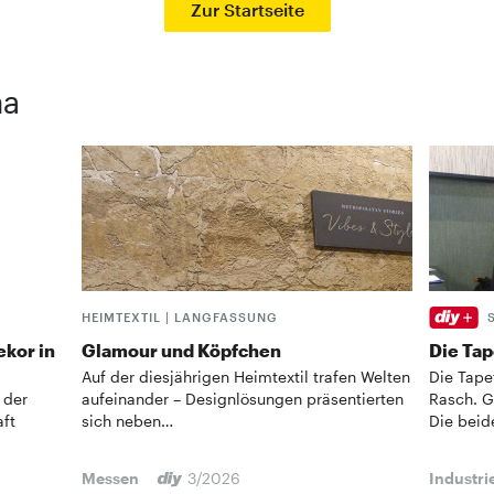
Zur Startseite
ma
HEIMTEXTIL | LANGFASSUNG
kor in
Glamour und Köpfchen
Die Tap
Auf der diesjährigen Heimtextil trafen Welten
Die Tape
 der
aufeinander – Designlösungen präsentierten
Rasch. G
aft
sich neben…
Die beid
Messen
3/2026
Industri