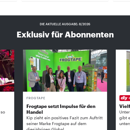
DIE AKTUELLE AUSGABE: 8/2026
Exklusiv für Abonnenten
FROGTAPE
Frogtape setzt Impulse für den
Vielf
Handel
 so
Unter
Kip zieht ein positives Fazit zum Auftritt
gibt 
seiner Marke Frogtape auf dem
unter
diesjährigen Global …