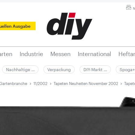
N
tuellen Ausgabe
rten
Industrie
Messen
International
Hefta
Nachhaltige …
Verpackung
DIY-Markt …
Spoga+
 Gartenbranche
11/2002
Tapeten Neuheiten November 2002
Tapet