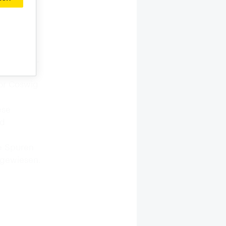
ohndekor
rkt
 sieben
ai-Heft
 getestet,
or Coswig
ese
nd
e Spuren
hgewiesen.