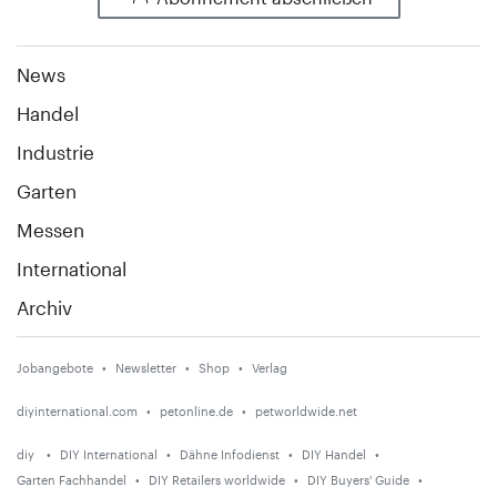
News
Handel
Industrie
Garten
Messen
International
Archiv
Jobangebote
Newsletter
Shop
Verlag
diyinternational.com
petonline.de
petworldwide.net
diy
DIY International
Dähne Infodienst
DIY Handel
Garten Fachhandel
DIY Retailers worldwide
DIY Buyers' Guide