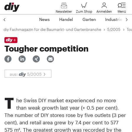
Newsletter
Zum Shop
Anmelden
Menü
News
Handel
Garten
Industrie
diy Fachmagazin für die Baumarkt- und Gartenbranche
5/2005
To
Tougher competition
aus:
5/2005
T
he Swiss DIY market experienced no more
than weak growth last year (+ 0.5 per cent).
The number of DIY stores rose by five outlets (3 per
cent), and retail area grew by 7.4 per cent to 577
575 m². The greatest growth was recorded by the