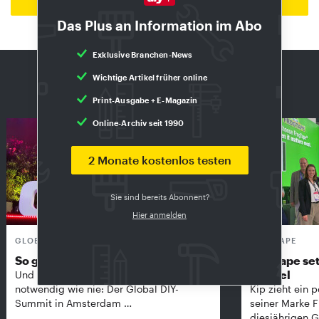
Zur Startseite
Das Plus an Information im Abo
Exklusive Branchen-News
DIE AKTUELLE AUSGABE: 8/2026
Wichtige Artikel früher online
Exklusiv für Abonnenten
Print-Ausgabe + E-Magazin
Online-Archiv seit 1990
2 Monate kostenlos testen
Sie sind bereits Abonnent?
Hier anmelden
GLOBAL DIY-SUMMIT
FROGTAPE
So groß wie nie
Frogtape set
Handel
Und in unsicheren Zeiten vielleicht so
notwendig wie nie: Der Global DIY-
Kip zieht ein p
Summit in Amsterdam …
seiner Marke 
diesjährigen G