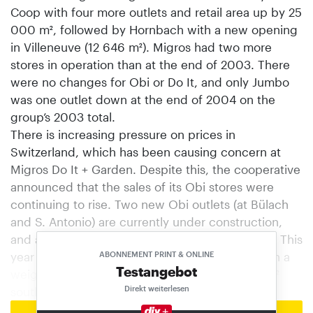
Coop with four more outlets and retail area up by 25
000 m², followed by Hornbach with a new opening
in Villeneuve (12 646 m²). Migros had two more
stores in operation than at the end of 2003. There
were no changes for Obi or Do It, and only Jumbo
was one outlet down at the end of 2004 on the
group’s 2003 total.
There is increasing pressure on prices in
Switzerland, which has been causing concern at
Migros Do It + Garden. Despite this, the cooperative
announced that the sales of its Obi stores were
continuing to rise. Two new Obi outlets (at Bülach
and S. Antonio) are currently under construction,
and a further six are definitely going to be built. This
year Bauhaus intends to open a first branch with a
ABONNEMENT PRINT & ONLINE
Testangebot
weighted retail area of approximately 12 000 m²
Direkt weiterlesen
south of Bern.