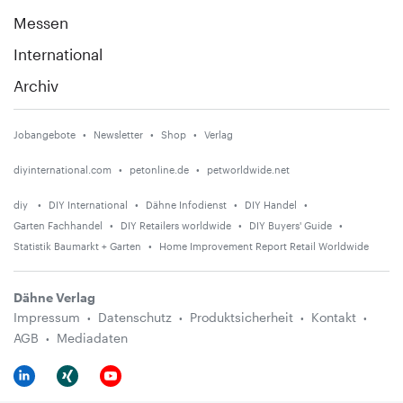
Messen
International
Archiv
Jobangebote
Newsletter
Shop
Verlag
diyinternational.com
petonline.de
petworldwide.net
diy
DIY International
Dähne Infodienst
DIY Handel
Garten Fachhandel
DIY Retailers worldwide
DIY Buyers' Guide
Statistik Baumarkt + Garten
Home Improvement Report Retail Worldwide
Dähne Verlag
Impressum
Datenschutz
Produktsicherheit
Kontakt
AGB
Mediadaten