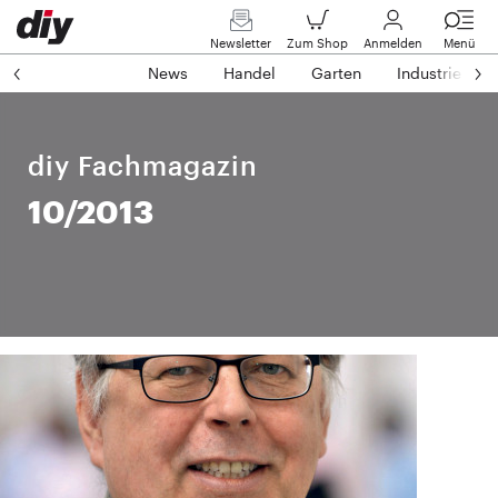
Newsletter
Zum Shop
Anmelden
Menü
News
Handel
Garten
Industrie
diy Fachmagazin
10/2013