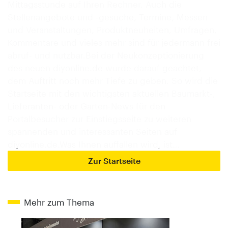
Mittagsstunde auf Ihren Rechner. Auch die
Stellenangebote und -gesuche, Termine, Messen
und Veranstaltungen, Produktneuheiten, Umfragen,
Kommentare und vieles mehr sind für jedermann frei
abruf- und nutzbar.Bei der Neukonzeptionierung
des neuen diyonline.de wurde darauf geachtet,
dem Auftritt noch mehr Tiefe zu geben. So wird die
Startseite mit den wichtigsten aktuellen Baumarkt-,
Lieferanten- oder Garten-News für den
Portalbesucher zur Einstiegsseite zu weiteren
spannenden und interessanten Seiten auf
diyonline.de.Was Ihnen auffallen wird, ist…
Zur Startseite
Mehr zum Thema