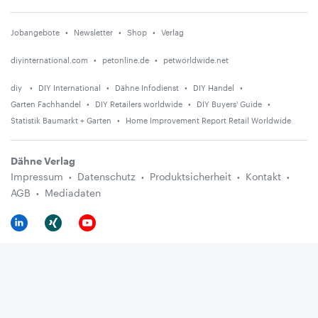
Jobangebote
Newsletter
Shop
Verlag
diyinternational.com
petonline.de
petworldwide.net
diy
DIY International
Dähne Infodienst
DIY Handel
Garten Fachhandel
DIY Retailers worldwide
DIY Buyers' Guide
Statistik Baumarkt + Garten
Home Improvement Report Retail Worldwide
Dähne Verlag
Impressum
Datenschutz
Produktsicherheit
Kontakt
AGB
Mediadaten