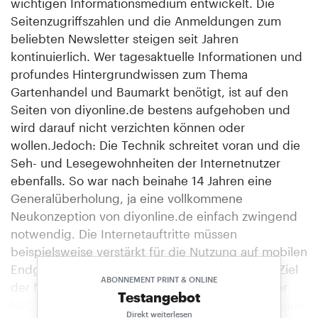
wichtigen Informationsmedium entwickelt. Die
Seitenzugriffszahlen und die Anmeldungen zum
beliebten Newsletter steigen seit Jahren
kontinuierlich. Wer tagesaktuelle Informationen und
profundes Hintergrundwissen zum Thema
Gartenhandel und Baumarkt benötigt, ist auf den
Seiten von diyonline.de bestens aufgehoben und
wird darauf nicht verzichten können oder
wollen.Jedoch: Die Technik schreitet voran und die
Seh- und Lesegewohnheiten der Internetnutzer
ebenfalls. So war nach beinahe 14 Jahren eine
Generalüberholung, ja eine vollkommene
Neukonzeption von diy­online.de einfach zwingend
notwendig. Die Internetauftritte müssen
beispielsweise verstärkt für die Nutzung auf mobilen
Endgeräten optimiert werden. Auch das ist ein Ziel
ABONNEMENT PRINT & ONLINE
der Neugestaltung. Auch die Einbindung sozialer
Testangebot
Netzwerke sollte gewährleistet sein. Darüber hinaus
Direkt weiterlesen