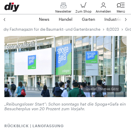
Newsletter
Zum Shop
Anmelden
Menü
News
Handel
Garten
Industrie
diy Fachmagazin für die Baumarkt- und Gartenbranche
8/2023
Grö
Quelle: Thomas Götz
„Reibungsloser Start“: Schon sonntags hat die Spoga+Gafa ein
Besucherplus von 20 Prozent zum Vorjahr.
RÜCKBLICK | LANGFASSUNG