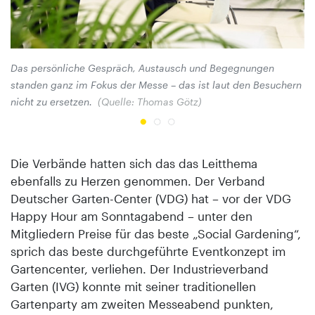
Das persönliche Gespräch, Austausch und Begegnungen
Im
standen ganz im Fokus der Messe – das ist laut den Besuchern
Be
nicht zu ersetzen.
(Quelle: Thomas Götz)
di
Die Verbände hatten sich das das Leitthema
ebenfalls zu Herzen genommen. Der Verband
Deutscher Garten-Center (VDG) hat – vor der VDG
Happy Hour am Sonntagabend – unter den
Mitgliedern Preise für das beste „Social Gardening“,
sprich das beste durchgeführte Eventkonzept im
Gartencenter, verliehen. Der Industrieverband
Garten (IVG) konnte mit seiner traditionellen
Gartenparty am zweiten Messeabend punkten,