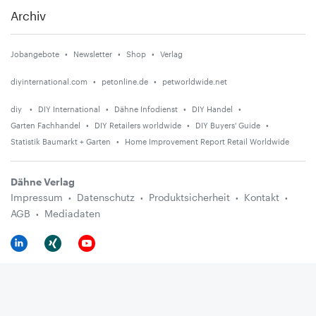
Archiv
Jobangebote
Newsletter
Shop
Verlag
diyinternational.com
petonline.de
petworldwide.net
diy
DIY International
Dähne Infodienst
DIY Handel
Garten Fachhandel
DIY Retailers worldwide
DIY Buyers' Guide
Statistik Baumarkt + Garten
Home Improvement Report Retail Worldwide
Dähne Verlag
Impressum
Datenschutz
Produktsicherheit
Kontakt
AGB
Mediadaten