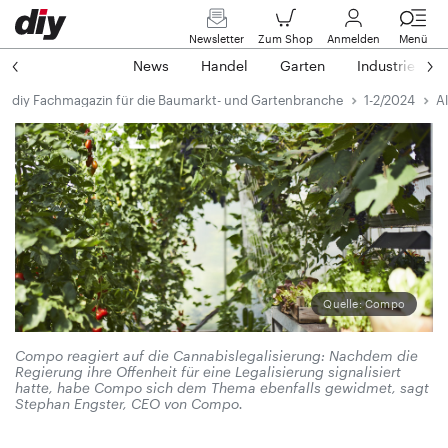
Newsletter
Zum Shop
Anmelden
Menü
News
Handel
Garten
Industrie
diy Fachmagazin für die Baumarkt- und Gartenbranche
1-2/2024
Al
Quelle: Compo
Compo reagiert auf die Cannabislegalisierung: Nachdem die
Regierung ihre Offenheit für eine Legalisierung signalisiert
hatte, habe Compo sich dem Thema ebenfalls gewidmet, sagt
Stephan Engster, CEO von Compo.