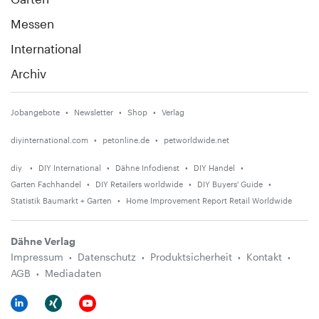
Messen
International
Archiv
Jobangebote
Newsletter
Shop
Verlag
diyinternational.com
petonline.de
petworldwide.net
diy
DIY International
Dähne Infodienst
DIY Handel
Garten Fachhandel
DIY Retailers worldwide
DIY Buyers' Guide
Statistik Baumarkt + Garten
Home Improvement Report Retail Worldwide
Dähne Verlag
Impressum
Datenschutz
Produktsicherheit
Kontakt
AGB
Mediadaten