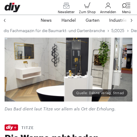
Newsletter
Zum Shop
Anmelden
Menü
News
Handel
Garten
Industrie
diy Fachmagazin für die Baumarkt- und Gartenbranche
5/2025
Die
Quelle: Dähne Verlag, Strnad
Das Bad dient laut Titze vor allem als Ort der Erholung.
TITZE