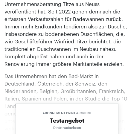
Unternehmensberatung Titze aus Neuss
veröffentlicht hat. Seit 2022 gehen demnach die
erfassten Verkaufszahlen für Badewannen zurück.
Immer mehr Endkunden tendieren also zur Dusche,
insbesondere zu bodenebenen Duschflächen, die,
wie Geschäftsführer Winfried Titze berichtet, die
traditionellen Duschwannen im Neubau nahezu
komplett abgelöst haben und auch in der
Renovierung immer größere Marktanteile erzielen.
Das Unternehmen hat den Bad-Markt in
Deutschland, Österreich, der Schweiz, den
Niederlanden, Belgien, Großbritannien, Frankreich,
Italien, Spanien und Polen, in der Studie die Top-10-
Länder Europas genannt, unter die Lupe
genommen. Demnach wurden 2024 in den
ABONNEMENT PRINT & ONLINE
Testangebot
untersuchten Ländern 3,39 Millionen Badewannen
verkauft. Dem stehen 8,67 Millionen Duschwannen
Direkt weiterlesen