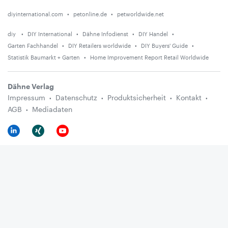
diyinternational.com
petonline.de
petworldwide.net
diy
DIY International
Dähne Infodienst
DIY Handel
Garten Fachhandel
DIY Retailers worldwide
DIY Buyers' Guide
Statistik Baumarkt + Garten
Home Improvement Report Retail Worldwide
Dähne Verlag
Impressum
Datenschutz
Produktsicherheit
Kontakt
AGB
Mediadaten