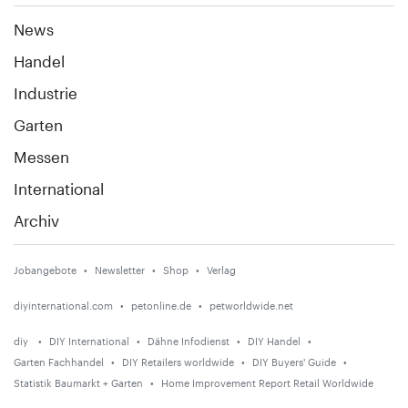
News
Handel
Industrie
Garten
Messen
International
Archiv
Jobangebote
Newsletter
Shop
Verlag
diyinternational.com
petonline.de
petworldwide.net
diy
DIY International
Dähne Infodienst
DIY Handel
Garten Fachhandel
DIY Retailers worldwide
DIY Buyers' Guide
Statistik Baumarkt + Garten
Home Improvement Report Retail Worldwide