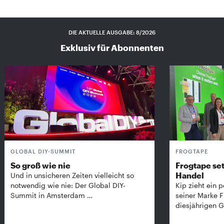
DIE AKTUELLE AUSGABE: 8/2026
Exklusiv für Abonnenten
GLOBAL DIY-SUMMIT
FROGTAPE
So groß wie nie
Frogtape set
Handel
Und in unsicheren Zeiten vielleicht so
notwendig wie nie: Der Global DIY-
Kip zieht ein p
Summit in Amsterdam …
seiner Marke 
diesjährigen G