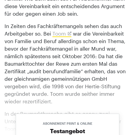
diese Vereinbarkeit ein entscheidendes Argument
für oder gegen einen Job sein.
In Zeiten des Fachkräftemangels sehen das auch
Arbeitgeber so. Bei
Toom
war die Vereinbarkeit
von Familie und Beruf allerdings schon ein Thema,
bevor der Fachkräftemangel in aller Mund war,
nämlich spätestens seit Oktober 2016: Da hat die
Baumarkttochter der Rewe zum ersten Mal das
Zertifikat „audit berufundfamilie“ erhalten, das von
der gleichnamigen gemeinnützigen GmbH
vergeben wird, die 1998 von der Hertie-Stiftung
gegründet wurde. Toom wurde seither immer
wieder rezertifiziert.
In der Baumarktbranche gibt es genau zwei
Unternehmen, die dieses Zertifikat haben: Außer
ABONNEMENT PRINT & ONLINE
Toom ist es Globus Baumarkt. Die Saarländer
Testangebot