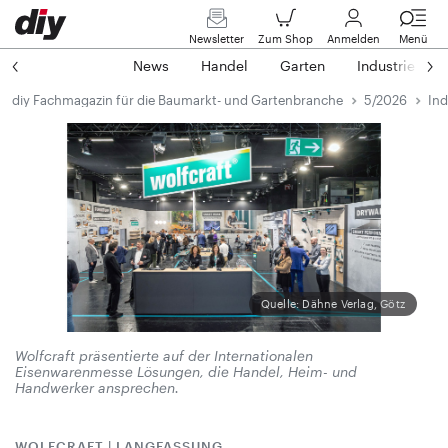
Newsletter
Zum Shop
Anmelden
Menü
News
Handel
Garten
Industrie
diy Fachmagazin für die Baumarkt- und Gartenbranche
5/2026
Ind
Quelle: Dähne Verlag, Götz
Wolfcraft präsentierte auf der Internationalen
Eisenwarenmesse Lösungen, die Handel, Heim- und
Handwerker ansprechen.
WOLFCRAFT | LANGFASSUNG