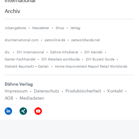
International
Archiv
Jobangebote
Newsletter
Shop
Verlag
diyinternational.com
petonline.de
petworldwide.net
diy
DIY International
Dähne Infodienst
DIY Handel
Garten Fachhandel
DIY Retailers worldwide
DIY Buyers' Guide
Statistik Baumarkt + Garten
Home Improvement Report Retail Worldwide
Dähne Verlag
Impressum
Datenschutz
Produktsicherheit
Kontakt
AGB
Mediadaten