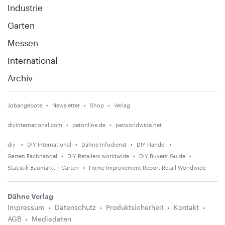
Industrie
Garten
Messen
International
Archiv
Jobangebote
Newsletter
Shop
Verlag
diyinternational.com
petonline.de
petworldwide.net
diy
DIY International
Dähne Infodienst
DIY Handel
Garten Fachhandel
DIY Retailers worldwide
DIY Buyers' Guide
Statistik Baumarkt + Garten
Home Improvement Report Retail Worldwide
Dähne Verlag
Impressum
Datenschutz
Produktsicherheit
Kontakt
AGB
Mediadaten