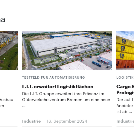
ma
TESTFELD FÜR AUTOMATISIERUNG
LOGISTI
L.I.T. erweitert Logistikflächen
Cargo S
Prologi
Die L.I.T. Gruppe erweitert ihre Präsenz im
 Ausbau
Güterverkehrszentrum Bremen um eine neue
Der auf L
am
…
Anbieter
ist ab …
Industrie
16. September 2024
Industri