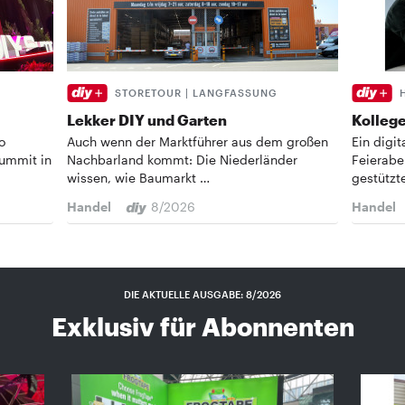
STORETOUR | LANGFASSUNG
Lekker DIY und Garten
Kollege
o
Auch wenn der Marktführer aus dem großen
Ein digi
Summit in
Nachbarland kommt: Die Niederländer
Feierabe
wissen, wie Baumarkt …
gestützt
Handel
8/2026
Handel
DIE AKTUELLE AUSGABE: 8/2026
Exklusiv für Abonnenten