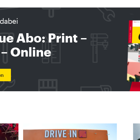
dabei
ue Abo: Print –
 – Online
en