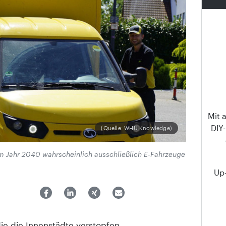
Mit 
DIY
(Quelle: WHU Knowledge)
m Jahr 2040 wahrscheinlich ausschließlich E-Fahrzeuge
Up-
e die Innenstädte verstopfen,