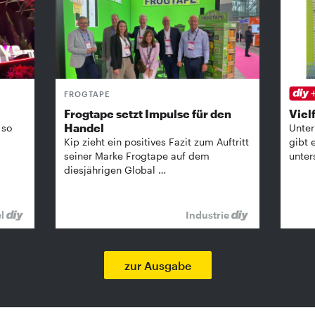
FROGTAPE
Frogtape setzt Impulse für den
Vielf
Handel
 so
Unter
Kip zieht ein positives Fazit zum Auftritt
gibt 
seiner Marke Frogtape auf dem
unter
diesjährigen Global …
el
Industrie
zur Ausgabe