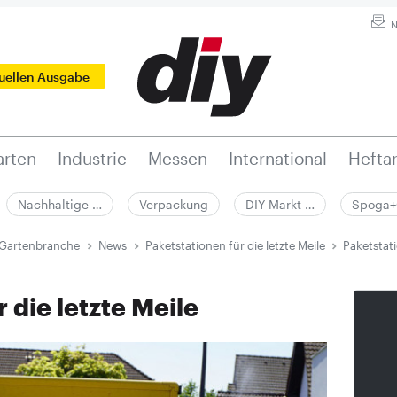
N
tuellen Ausgabe
rten
Industrie
Messen
International
Hefta
Nachhaltige …
Verpackung
DIY-Markt …
Spoga+
 Gartenbranche
News
Paketstationen für die letzte Meile
Paketstati
 die letzte Meile