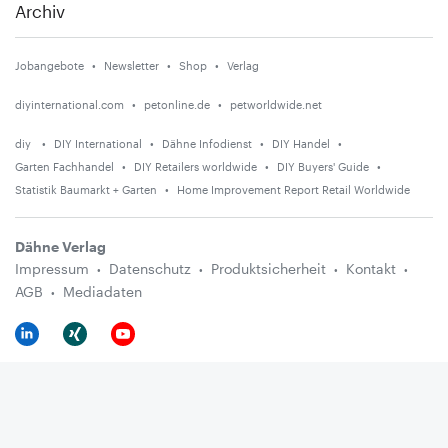
Archiv
Jobangebote
Newsletter
Shop
Verlag
diyinternational.com
petonline.de
petworldwide.net
diy
DIY International
Dähne Infodienst
DIY Handel
Garten Fachhandel
DIY Retailers worldwide
DIY Buyers' Guide
Statistik Baumarkt + Garten
Home Improvement Report Retail Worldwide
Dähne Verlag
Impressum
Datenschutz
Produktsicherheit
Kontakt
AGB
Mediadaten