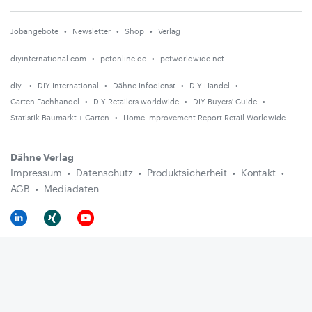
Jobangebote
Newsletter
Shop
Verlag
diyinternational.com
petonline.de
petworldwide.net
diy
DIY International
Dähne Infodienst
DIY Handel
Garten Fachhandel
DIY Retailers worldwide
DIY Buyers' Guide
Statistik Baumarkt + Garten
Home Improvement Report Retail Worldwide
Dähne Verlag
Impressum
Datenschutz
Produktsicherheit
Kontakt
AGB
Mediadaten