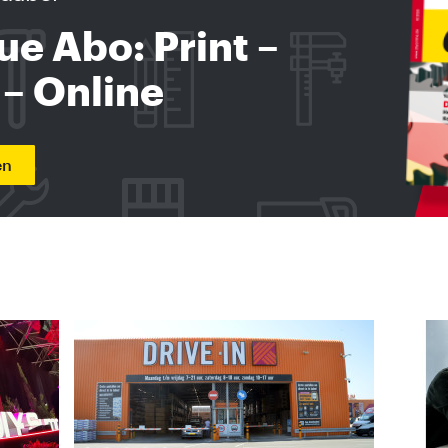
ue Abo: Print –
 – Online
en