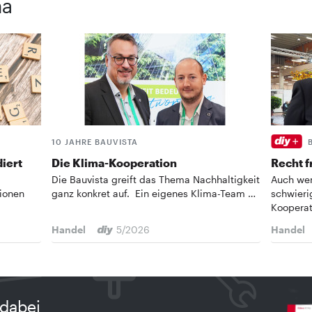
ma
10 JAHRE BAUVISTA
iert
Die Klima-Kooperation
Recht f
Die Bauvista greift das Thema Nachhaltigkeit
Auch wen
ionen
ganz konkret auf. Ein eigenes Klima-Team …
schwieri
Kooperat
Handel
5/2026
Handel
dabei