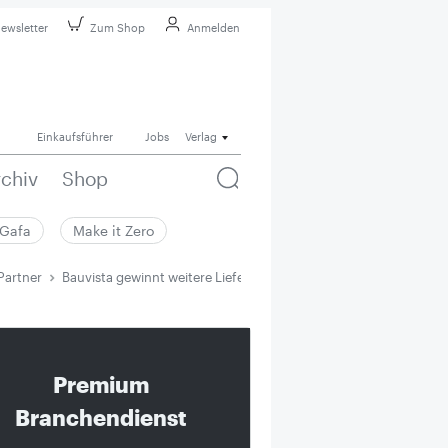
ewsletter
Zum Shop
Anmelden
Einkaufsführer
Jobs
Verlag
rchiv
Shop
Gafa
Make it Zero
Partner
Bauvista gewinnt weitere Lieferanten als Klima-Partner
Premium
Branchendienst