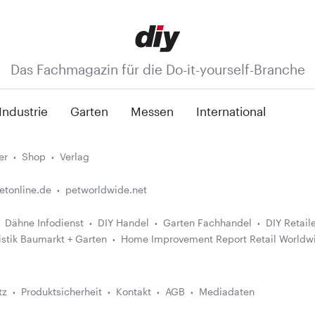
Das Fachmagazin für die Do-it-yourself-Branche
Industrie
Garten
Messen
International
er
Shop
Verlag
etonline.de
petworldwide.net
Dähne Infodienst
DIY Handel
Garten Fachhandel
DIY Retail
istik Baumarkt + Garten
Home Improvement Report Retail Worldw
tz
Produktsicherheit
Kontakt
AGB
Mediadaten