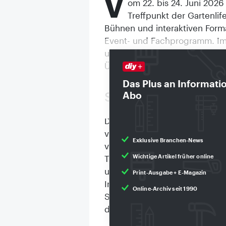
V
om 22. bis 24. Juni 2026
Treffpunkt der Gartenli
Bühnen und interaktiven Form
Event- und Fachprogramm. Im 
um Digitalisierung, KI, Outdoo
Überblick über das Angebot.
Das Plus an Informati
Abo
Sonderflächen
Die Sonderfläche „Grow Anyw
verändert“ zeigt, wie sich sel
Exklusive Branchen-News
verwandeln lassen. Vier unter
Wichtige Artikel früher online
Terrassenkonzepte präsentier
und liefern konkrete Impulse 
Print-Ausgabe + E-Magazin
Inszenierung. Im Mittelpunkt 
Online-Archiv seit 1990
Selbstversorgung und nachhalt
durch Balkon-Gespräche und 