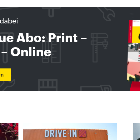
dabei
ue Abo: Print –
 – Online
en