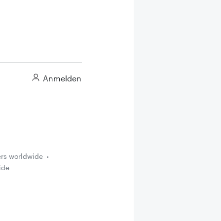
Anmelden
ers worldwide
ide