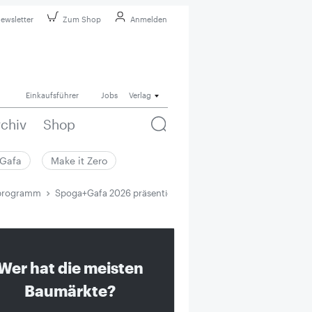
ewsletter
Zum Shop
Anmelden
Einkaufsführer
Jobs
Verlag
rchiv
Shop
Gafa
Make it Zero
hprogramm
Spoga+Gafa 2026 präsentiert Event- und Fachprogramm
Wer hat die meisten
Baumärkte?