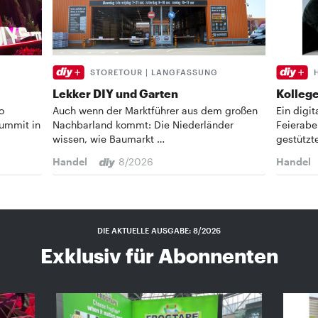
STORETOUR | LANGFASSUNG
Lekker DIY und Garten
Kollege
o
Auch wenn der Marktführer aus dem großen
Ein digi
Summit in
Nachbarland kommt: Die Niederländer
Feierabe
wissen, wie Baumarkt …
gestützt
Handel
8/2026
Handel
DIE AKTUELLE AUSGABE: 8/2026
Exklusiv für Abonnenten