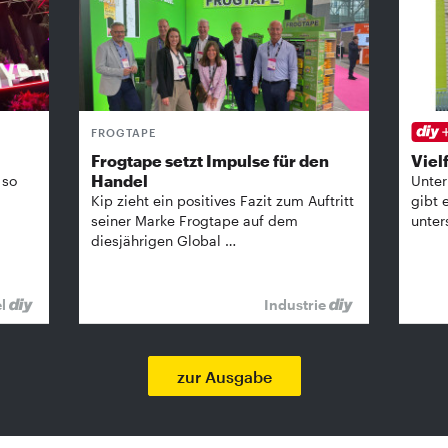
FROGTAPE
Frogtape setzt Impulse für den
Vielf
Handel
 so
Unter
Kip zieht ein positives Fazit zum Auftritt
gibt 
seiner Marke Frogtape auf dem
unter
diesjährigen Global …
el
Industrie
zur Ausgabe