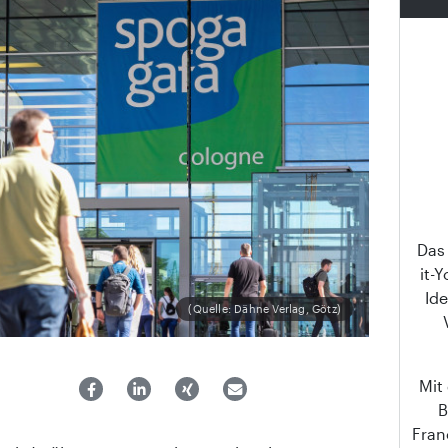
Das
it-
Ide
(Quelle: Dähne Verlag, Götz)
Mit
B
Fran