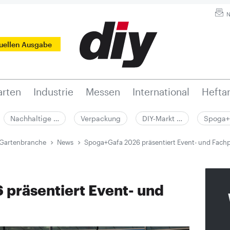
N
tuellen Ausgabe
rten
Industrie
Messen
International
Hefta
Nachhaltige …
Verpackung
DIY-Markt …
Spoga+
 Gartenbranche
News
Spoga+Gafa 2026 präsentiert Event- und Fac
präsentiert Event- und