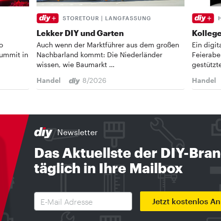
STORETOUR | LANGFASSUNG
Lekker DIY und Garten
Kollege
o
Auch wenn der Marktführer aus dem großen
Ein digi
Summit in
Nachbarland kommt: Die Niederländer
Feierabe
wissen, wie Baumarkt …
gestützt
Handel
8/2026
Handel
Newsletter
Das Aktuellste der DIY-Bra
täglich in Ihre Mailbox
Jetzt kostenlos A