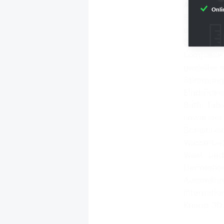
Ausstelle
Onli
Fachbesuc
und segme
Strukturi
komplexe 
gezielter
Stimmungs
Eindrücke
Bath, Tab
sowie der
Schlafsys
Wasserbet
West- und
Decoration
Ausstellun
internati
Knapp 30 