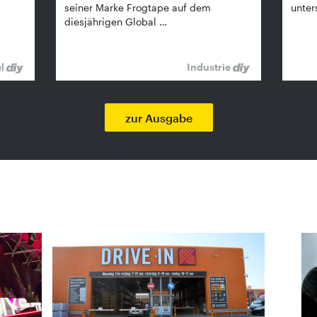
seiner Marke Frogtape auf dem
unter
diesjährigen Global …
el
Industrie
zur Ausgabe