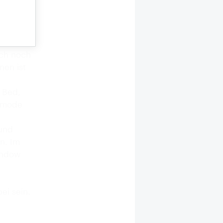
0.000
itative
. Das
sch noch
nen ist
Bed,
chmode
 und
n. Im
Window
ei sein.