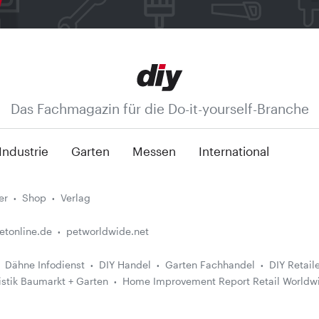
Das Fachmagazin für die Do-it-yourself-Branche
Industrie
Garten
Messen
International
er
Shop
Verlag
etonline.de
petworldwide.net
Dähne Infodienst
DIY Handel
Garten Fachhandel
DIY Retail
istik Baumarkt + Garten
Home Improvement Report Retail Worldw