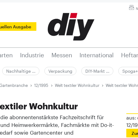
N
tuellen Ausgabe
rten
Industrie
Messen
International
Hefta
Nachhaltige …
Verpackung
DIY-Markt …
Spoga+
 Gartenbranche
12/1995
Welt textiler Wohnkultur
Welt textiler Woh
textiler Wohnkultur
t die abonnentenstärkste Fachzeitschrift für
aus:
 und Heimwerkermärkte, Fachmärkte mit Do-it-
12/1
Bedarf sowie Gartencenter und
Zu