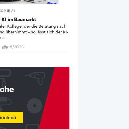
HOMIE AI
 KI im Baumarkt
taler Kollege, der die Beratung nach
nd übernimmt – so lässt sich der KI-
e …
8/2026
nche
nmelden