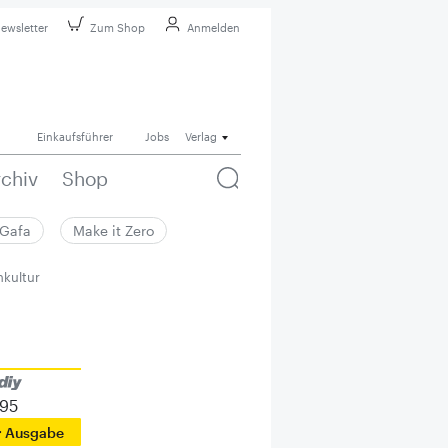
ewsletter
Zum Shop
Anmelden
Einkaufsführer
Jobs
Verlag
rchiv
Shop
Gafa
Make it Zero
nkultur
995
r Ausgabe