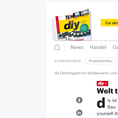
Zur ak
News
Handel
Ga
Produktschau
SCHWERPUNKTE
diy Fachmagazin für die Baumarkt- und
Welt 
d
iy is
Bau-
yourself-