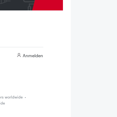
Anmelden
ers worldwide
ide