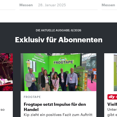
Messen
28. Januar 2025
Messen
DIE AKTUELLE AUSGABE: 8/2026
Exklusiv für Abonnenten
FROGTAPE
Frogtape setzt Impulse für den
Vielf
Handel
 so
Unter
Kip zieht ein positives Fazit zum Auftritt
gibt 