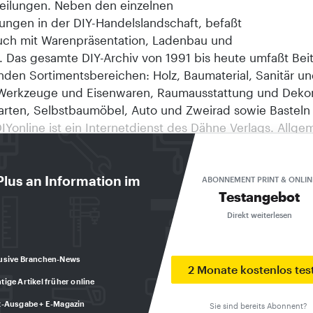
eilungen. Neben den einzelnen
ungen in der DIY-Handelslandschaft, befaßt
auch mit Warenpräsentation, Ladenbau und
. Das gesamte DIY-Archiv von 1991 bis heute umfaßt Bei
nden Sortimentsbereichen: Holz, Baumaterial, Sanitär u
Werkzeuge und Eisenwaren, Raumausstattung und Dekor
Garten, Selbstbaumöbel, Auto und Zweirad sowie Basteln
 DIYonline ist ein Internetdienst des Dähne Verlags. Allge
onen des Verlages finden Sie unter http://www.daehne.d
chiv ist eine Internetanwendung des Internet-Service-Pa
nternet- und Multimedia-Entwicklungen GmbH, Ettlinge
Plus an Information im
ABONNEMENT PRINT & ONLIN
Testangebot
 1998, Dähne Verlag, Ettlingen. SCHWERPUNKT Welt te
 Die alljährlich in Frankfurt stattfindende Heimtextil ste
Direkt weiterlesen
nuar 1996 unter den Leitmotiven Offenheit, Transparenz,
ertheit, die auch den Trend im Bereich textiles Wohnen
usive Branchen-News
en. Über 2.600 Aussteller aus 63 Ländern präsentiere
2 Monate kostenlos tes
tige Artikel früher online
 1996 in Frankfurt ihre Produkte. Auf einer
stellungsfläche von 245.000 qm präsentieren etwa 2.65
t-Ausgabe + E-Magazin
Sie sind bereits Abonnent?