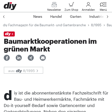
Newsletter
Zum Shop
Anmelden
Menü
News
Handel
Garten
Industrie
diy Fachmagazin für die Baumarkt- und Gartenbranche
8/1995
Bau
Baumarktkooperationen im
grünen Markt
aus:
8/1995
d
iy ist die abonnentenstärkste Fachzeitschrift für
Bau- und Heimwerkermärkte, Fachmärkte mit
Do-it-yourself-Bedarf sowie Gartencenter und
Gartenabteilungen. Neben den einzelnen