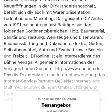
Neueröffnungen in der DIY-Handelslandschaft,
befaßt sich diy auch mit Warenpräsentation,
Ladenbau und Marketing. Das gesamte DIY-Archiv
von 1991 bis heute umfaßt Beiträge aus den
folgenden Sortimentsbereichen: Holz, Baumaterial,
Sanitär und Heizung, Werkzeuge und Eisenwaren,
Raumausstattung und Dekoration, Elektro, Garten,
Selbstbaumöbel, Auto und Zweirad sowie Basteln
und Freizeit . DIYonline ist ein Internetdienst des
Dähne Verlags. Allgemeine Informationen des
Verlages finden Sie unter http://www.daehne.de .
Das diy-Textarchiv ist eine Internetanwendung des
Internet-Service-Partners DeDeNet Internet- und
Multimedia-Entwicklungen GmbH, Ettlingen. ©
Copyright 1998, Dähne Verlag, Ettlingen.
GARTENMARKT Baumarktkooperationen im grünen
ABONNEMENT PRINT & ONLINE
Testangebot
Markt Im grünen Markt mischen auch die
Direkt weiterlesen
Kooperationen und Franchiseketten aus dem