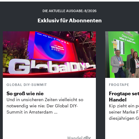
DIE AKTUELLE AUSGABE: 8/2026
Exklusiv für Abonnenten
GLOBAL DIY-SUMMIT
FROGTAPE
So groß wie nie
Frogtape set
Handel
Und in unsicheren Zeiten vielleicht so
notwendig wie nie: Der Global DIY-
Kip zieht ein p
Summit in Amsterdam …
seiner Marke 
diesjährigen G
Handel