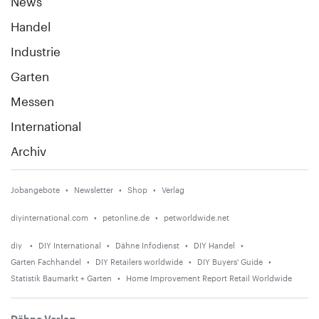
News
Handel
Industrie
Garten
Messen
International
Archiv
Jobangebote
Newsletter
Shop
Verlag
diyinternational.com
petonline.de
petworldwide.net
diy
DIY International
Dähne Infodienst
DIY Handel
Garten Fachhandel
DIY Retailers worldwide
DIY Buyers' Guide
Statistik Baumarkt + Garten
Home Improvement Report Retail Worldwide
Dähne Verlag