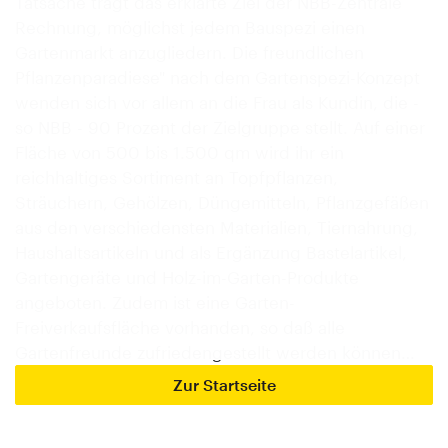
Tatsache trägt das erklärte Ziel der NBB-Zentrale
Rechnung, möglichst jedem Bauspezi einen
Gartenmarkt anzugliedern. Die freundlichen
Pflanzenparadiese" nach dem Gartenspezi-Konzept
wenden sich vor allem an die Frau als Kundin, die -
so NBB - 90 Prozent der Zielgruppe stellt. Auf einer
Fläche von 500 bis 1.500 qm wird ihr ein
reichhaltiges Sortiment an Topfpflanzen,
Sträuchern, Gehölzen, Düngemitteln, Pflanzgefäßen
aus den verschiedensten Materialien, Tiernahrung,
Haushaltsartikeln und als Ergänzung Bastelartikel,
Gartengeräte und Holz-im-Garten-Produkte
angeboten. Zudem ist eine Garten-
Freiverkaufsfläche vorhanden, so daß alle
Gartenfreunde zufriedengestellt werden können…
Zur Startseite