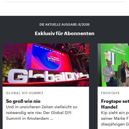
DIE AKTUELLE AUSGABE: 8/2026
Exklusiv für Abonnenten
GLOBAL DIY-SUMMIT
FROGTAPE
So groß wie nie
Frogtape set
Handel
Und in unsicheren Zeiten vielleicht so
notwendig wie nie: Der Global DIY-
Kip zieht ein p
Summit in Amsterdam …
seiner Marke 
diesjährigen G