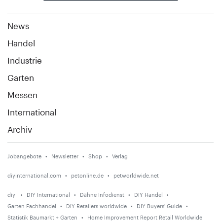
News
Handel
Industrie
Garten
Messen
International
Archiv
Jobangebote
Newsletter
Shop
Verlag
diyinternational.com
petonline.de
petworldwide.net
diy
DIY International
Dähne Infodienst
DIY Handel
Garten Fachhandel
DIY Retailers worldwide
DIY Buyers' Guide
Statistik Baumarkt + Garten
Home Improvement Report Retail Worldwide