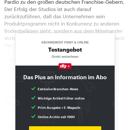
Pardio zu den großen deutschen Franchise-Gebern.
Der Erfolg der Studios ist auch darauf
zurückzuführen, daß das Unternehmen sein
Produktprogramm nicht in Konkurrenz zu anderen
Bodenbelägen sieht, sondern aus dem Miteinander
Vorteile zu ziehen versteht. Die erfolgreiche Präsenz
ABONNEMENT PRINT & ONLINE
der Studios im Fliesen-, Teppichboden- und
Testangebot
Heimtextilhandel läßt den Schluß zu, daß der
Direkt weiterlesen
Endverbraucher sehr wohl in der Lage ist, den für
seinen Anwendungsfall richtigen Boden
auszuwählen. Hier finden Kunden, die sich noch
Das Plus an Information im Abo
nicht auf einen bestimmten Boden festgelegt
haben, beste Möglichkeiten, die unterschiedlichen
Exklusive Branchen-News
Belagsarten zu vergleichen. Immerhin werden in
Wichtige Artikel früher online
diesen drei Handelsbereichen zusammen etwa 20
Print-Ausgabe + E-Magazin
Prozent vom Gesamtumsatz erwirtschaftet. Der
Fertigparkettmarkt boomt nach wie vor. Dagegen
Online-Archiv seit 1990
registriert man bei anderen Bodenbelagsarten