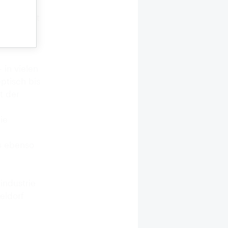
";
. Edifact
rie (FWI)
ung von
 in vielen
ptisch bis
t der
ie
es ebenso
ndustrie
eldorf