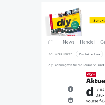
Zur ak
News
Handel
Ga
Produktschau
SCHWERPUNKTE
diy Fachmagazin für die Baumarkt- und
Aktue
d
iy is
Bau-
yourself-