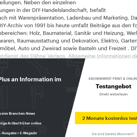
eilungen. Neben den einzelnen
ungen in der DIY-Handelslandschaft, befaßt
auch mit Warenpräsentation, Ladenbau und Marketing. D
IY-Archiv von 1991 bis heute umfaßt Beiträge aus den 
sbereichen: Holz, Baumaterial, Sanitär und Heizung, We
waren, Raumausstattung und Dekoration, Elektro, Garten
öbel, Auto und Zweirad sowie Basteln und Freizeit . DIY
netdienst des Dähne Verlags. Allgemeine Informationen d
inden Sie unter http://www.daehne.de . Das diy-Textarchi
nwendung des Internet-Service-Partners DeDeNet Intern
a-Entwicklungen GmbH, Ettlingen. © Copyright 1998, D
Plus an Information im
ABONNEMENT PRINT & ONLIN
Testangebot
ttlingen. AKTUELL Alternative Energieerzeugung Die St
tive Energien" der Kölner BBE-Unternehmensberatung ha
Direkt weiterlesen
 der alternativen Energieformen ausgeleuchtet. Die BB
s, daß die Regenerativen Energiequellen" bald etwa 10 
usive Branchen-News
chen Primärenergieverbrauches decken können. Eine w
2 Monate kostenlos tes
tige Artikel früher online
ung für die weitere positive Entwicklung ist allerdings d
ung der derzeit günstigen ökonomischen und politische
t-Ausgabe + E-Magazin
Sie sind bereits Abonnent?