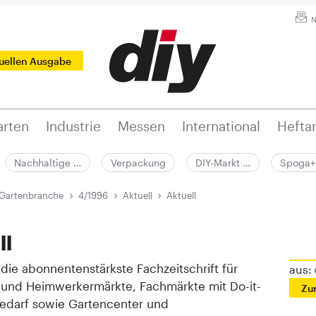
N
tuellen Ausgabe
rten
Industrie
Messen
International
Hefta
Nachhaltige …
Verpackung
DIY-Markt …
Spoga+
 Gartenbranche
4/1996
Aktuell
Aktuell
ll
t die abonnentenstärkste Fachzeitschrift für
aus:
 und Heimwerkermärkte, Fachmärkte mit Do-it-
Zu
Bedarf sowie Gartencenter und