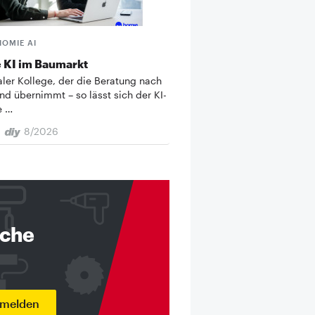
HOMIE AI
 KI im Baumarkt
taler Kollege, der die Beratung nach
nd übernimmt – so lässt sich der KI-
e …
8/2026
nche
nmelden