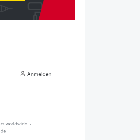
Anmelden
ers worldwide
ide