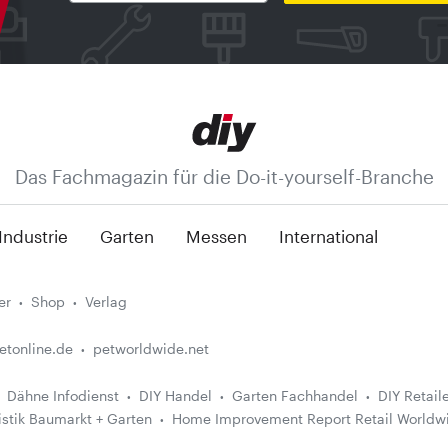
Das Fachmagazin für die Do-it-yourself-Branche
Industrie
Garten
Messen
International
er
Shop
Verlag
etonline.de
petworldwide.net
Dähne Infodienst
DIY Handel
Garten Fachhandel
DIY Retail
istik Baumarkt + Garten
Home Improvement Report Retail Worldw