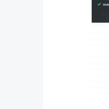
Rahmenbed
Onli
Jahrgang 
und indus
stellt mit
Edifact b
Fachbuchr
Kleinunte
ablehnend
Autor u.a.
Wirtschaf
angestreb
Absatzseit
hin wie a
Strategis
mittelstä
e.V., Rem
(Hrsg.); 