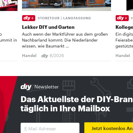
STORETOUR | LANGFASSUNG
Lekker DIY und Garten
Kollege
o
Auch wenn der Marktführer aus dem großen
Ein digi
Summit in
Nachbarland kommt: Die Niederländer
Feierabe
wissen, wie Baumarkt …
gestützt
Handel
8/2026
Handel
Newsletter
Das Aktuellste der DIY-Bra
täglich in Ihre Mailbox
Jetzt kostenlos A