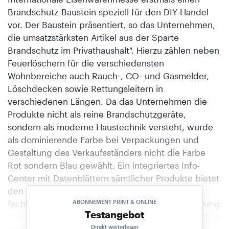
Brandschutz-Baustein speziell für den DIY-Handel
vor. Der Baustein präsentiert, so das Unternehmen,
die umsatzstärksten Artikel aus der Sparte
Brandschutz im Privathaushalt". Hierzu zählen neben
Feuerlöschern für die verschiedensten
Wohnbereiche auch Rauch-, CO- und Gasmelder,
Löschdecken sowie Rettungsleitern in
verschiedenen Längen. Da das Unternehmen die
Produkte nicht als reine Brandschutzgeräte,
sondern als moderne Haustechnik versteht, wurde
als dominierende Farbe bei Verpackungen und
Gestaltung des Verkaufsständers nicht die Farbe
Rot sondern Blau gewählt. Ein integriertes Info-
Center mit Datenblättern sämtlicher Produkte bietet
den Verbrauchern die Möglichkeit der
fachkundigen Beratung am PoS. Mit der Einrichtung
ABONNEMENT PRINT & ONLINE
Testangebot
eines Call-Centers, bei dem sich der Do-it-yourselfer
Direkt weiterlesen
weitere Produkt-Informationen über eine Info-Line