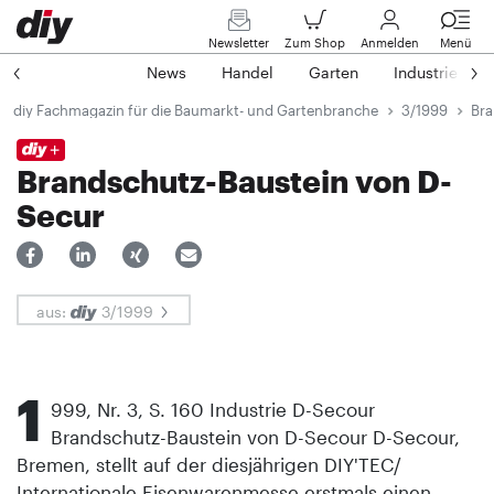
Newsletter
Zum Shop
Anmelden
Menü
News
Handel
Garten
Industrie
diy Fachmagazin für die Baumarkt- und Gartenbranche
3/1999
Bra
Brandschutz-Baustein von D-
Secur
aus:
3/1999
1
999, Nr. 3, S. 160 Industrie D-Secour
Brandschutz-Baustein von D-Secour D-Secour,
Bremen, stellt auf der diesjährigen DIY'TEC/
Internationale Eisenwarenmesse erstmals einen