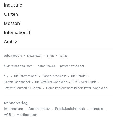
Industrie
Garten
Messen
International
Archiv
Jobangebote
Newsletter
Shop
Verlag
diyinternational.com
petonline.de
petworldwide.net
diy
DIY International
Dähne Infodienst
DIY Handel
Garten Fachhandel
DIY Retailers worldwide
DIY Buyers' Guide
Statistik Baumarkt + Garten
Home Improvement Report Retail Worldwide
Dähne Verlag
Impressum
Datenschutz
Produktsicherheit
Kontakt
AGB
Mediadaten