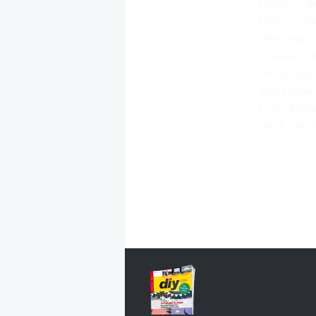
Plätzen. 
Elektroras
Werbeanst
Klassen b
Preisklass
wie keine 
Preis-Niv
Wolf-Elek
…