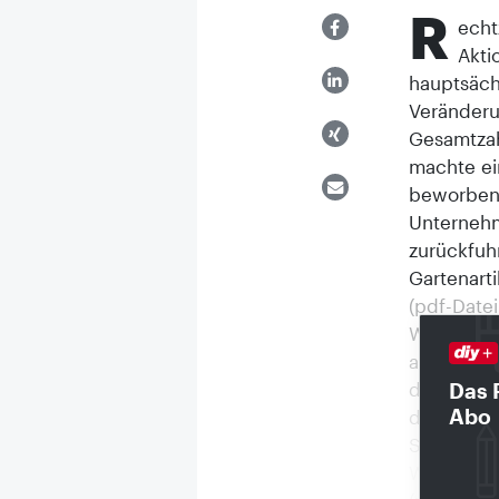
R
echt
Akti
hauptsäch
Veränderu
Gesamtzah
machte ei
beworbene
Unternehm
zurückfuhr
Gartenart
(pdf-Date
Wer hat s
ausgewert
der April.
Das 
Abo
der Hageba
Spitzen in
Werbeanst