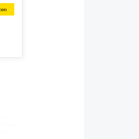
 Garten-
ten
 Garten-
atz Eins.
m ersten
r
ei sind
rodukt
ten
enen
s liegen
iden