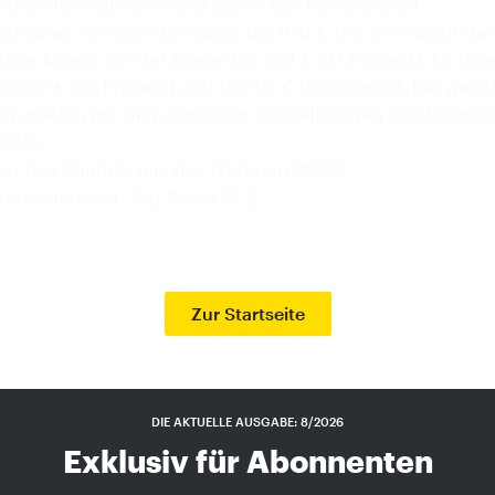
Betrachtet man die Preisklassen der beworbenen
enmäher, so liegt die Klasse bis 100 € mit 31 Prozent der
öße knapp vor der Klasse bis 150 € (27 Prozent). Es folg
is 200 € (22 Prozent) und bis 50 € (16 Prozent). Die geh
en spielen mit den restlichen verbleibenden vier Prozent
Rolle.
eau des Handels aus der Werbung 2002
trorasenmäher, Typ Picco 32 E
Zur Startseite
DIE AKTUELLE AUSGABE: 8/2026
Exklusiv für Abonnenten