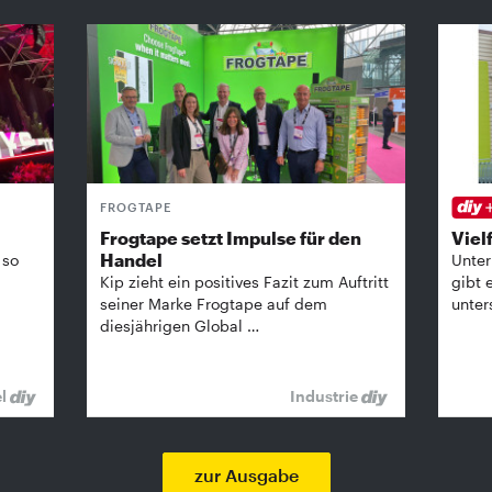
FROGTAPE
Frogtape setzt Impulse für den
Vielf
Handel
 so
Unter
Kip zieht ein positives Fazit zum Auftritt
gibt 
seiner Marke Frogtape auf dem
unter
diesjährigen Global …
el
Industrie
zur Ausgabe