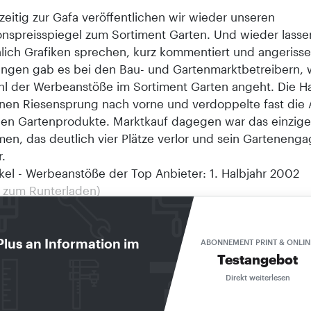
zeitig zur Gafa veröffentlichen wir wieder unseren
onspreisspiegel zum Sortiment Garten. Und wieder lasse
lich Grafiken sprechen, kurz kommentiert und angerisse
ngen gab es bei den Bau- und Gartenmarktbetreibern, 
l der Werbeanstöße im Sortiment Garten angeht. Die 
nen Riesensprung nach vorne und verdoppelte fast die 
n Gartenprodukte. Marktkauf dagegen war das einzige
en, das deutlich vier Plätze verlor und sein Garteneng
.
ikel - Werbeanstöße der Top Anbieter: 1. Halbjahr 2002
i zum Runterladen)
eine Werbespitzen in welchem Monat? Bei drei von fünf
eten Marktteilnehmern ist es der März, bei den beiden
 Bei vier Unternehmen verläuft die "Werbekurve" kongrue
Plus an Information im
ABONNEMENT PRINT & ONLIN
Testangebot
u (im Januar und Juni auf dem zweitletzten Platz) sind 
 Februar, März und April wirklich außerordentlich.
Direkt weiterlesen
öße Gartenmarkt Artikelgruppen-Entwicklung