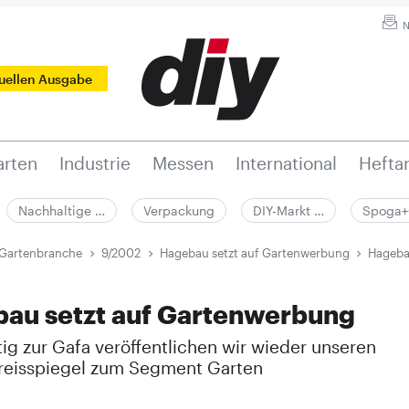
N
tuellen Ausgabe
rten
Industrie
Messen
International
Hefta
Nachhaltige …
Verpackung
DIY-Markt …
Spoga+
 Gartenbranche
9/2002
Hagebau setzt auf Gartenwerbung
Hageba
au setzt auf Gartenwerbung
ig zur Gafa veröffentlichen wir wieder unseren
reisspiegel zum Segment Garten