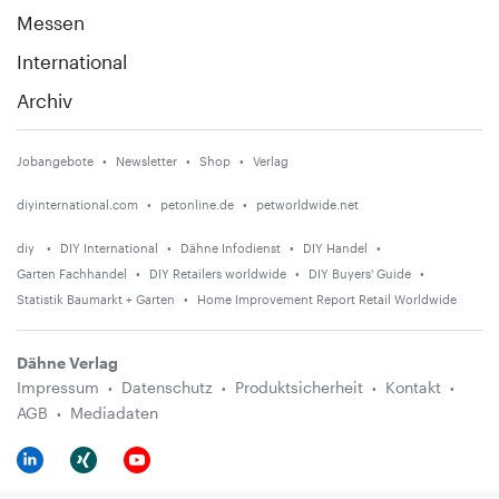
Messen
International
Archiv
Jobangebote
Newsletter
Shop
Verlag
diyinternational.com
petonline.de
petworldwide.net
diy
DIY International
Dähne Infodienst
DIY Handel
Garten Fachhandel
DIY Retailers worldwide
DIY Buyers' Guide
Statistik Baumarkt + Garten
Home Improvement Report Retail Worldwide
Dähne Verlag
Impressum
Datenschutz
Produktsicherheit
Kontakt
AGB
Mediadaten