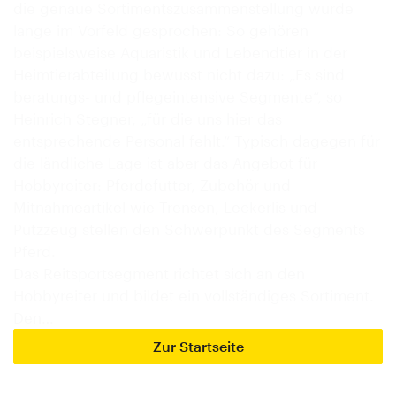
die genaue Sortimentszusammenstellung wurde
lange im Vorfeld gesprochen: So gehören
beispielsweise Aquaristik und Lebendtier in der
Heimtierabteilung bewusst nicht dazu: „Es sind
beratungs- und pflegeintensive Segmente“, so
Heinrich Stegner, „für die uns hier das
entsprechende Personal fehlt.“ Typisch dagegen für
die ländliche Lage ist aber das Angebot für
Hobbyreiter: Pferdefutter, Zubehör und
Mitnahmeartikel wie Trensen, Leckerlis und
Putzzeug stellen den Schwerpunkt des Segments
Pferd.
Das Reitsportsegment richtet sich an den
Hobbyreiter und bildet ein vollständiges Sortiment.
Den…
Zur Startseite