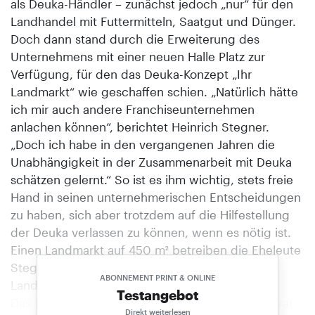
als Deuka-Händler – zunächst jedoch „nur“ für den
Landhandel mit Futtermitteln, Saatgut und Dünger.
Doch dann stand durch die Erweiterung des
Unternehmens mit einer neuen Halle Platz zur
Verfügung, für den das Deuka-Konzept „Ihr
Landmarkt“ wie geschaffen schien. „Natürlich hätte
ich mir auch andere Franchiseunternehmen
anlachen können“, berichtet Heinrich Stegner.
„Doch ich habe in den vergangenen Jahren die
Unabhängigkeit in der Zusammenarbeit mit Deuka
schätzen gelernt.“ So ist es ihm wichtig, stets freie
Hand in seinen unternehmerischen Entscheidungen
zu haben, sich aber trotzdem auf die Hilfestellung
der Deuka verlassen zu können, wenn es nötig ist.
Einen Landmarkt auf 450 m² betreiben die Eheleute
Stegner neben dem traditionellen
ABONNEMENT PRINT & ONLINE
Landhandelsbetrieb.
Testangebot
Das gilt natürlich auch für den Wareneinkauf: Zwar
Direkt weiterlesen