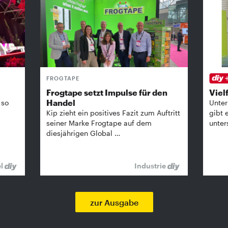
FROGTAPE
Frogtape setzt Impulse für den
Vielf
Handel
 so
Unter
Kip zieht ein positives Fazit zum Auftritt
gibt 
seiner Marke Frogtape auf dem
unter
diesjährigen Global …
el
Industrie
zur Ausgabe