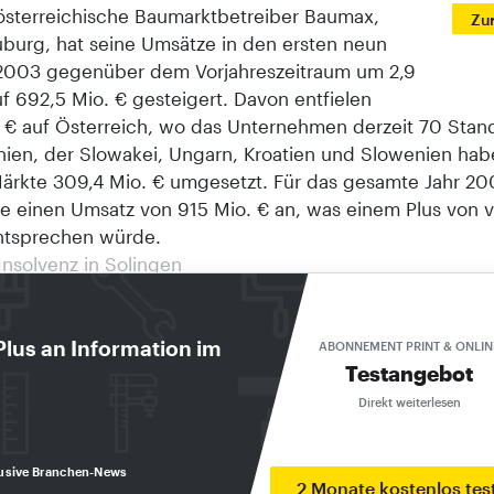
österreichische Baumarktbetreiber Baumax,
Zu
uburg, hat seine Umsätze in den ersten neun
003 gegenüber dem Vorjahreszeitraum um 2,9
f 692,5 Mio. € gesteigert. Davon entfielen
. € auf Österreich, wo das Unternehmen derzeit 70 Stand
hien, der Slowakei, Ungarn, Kroatien und Slowenien hab
rkte 309,4 Mio. € umgesetzt. Für das gesamte Jahr 200
e einen Umsatz von 915 Mio. € an, was einem Plus von v
ntsprechen würde.
nsolvenz in Solingen
umarkt in Solingen ist derzeit geschlossen. Der Betreib
rkt Bergisch Land GmbH & Co. KG, hatte Mitte Novem
t Wuppertal einen Antrag auf vorläufige Insolvenz geste
Plus an Information im
ABONNEMENT PRINT & ONLIN
Testangebot
eßung aufgrund baulicher Mängel erzwungen war, wie es
 Betreibers hieß, hat der Vermieter der Immobilie demen
Direkt weiterlesen
e Gesellschafter hatte einen zweiten Baumarkt in Wuppe
 geschlossen.
usive Branchen-News
teilweise abgebrannt
2 Monate kostenlos tes