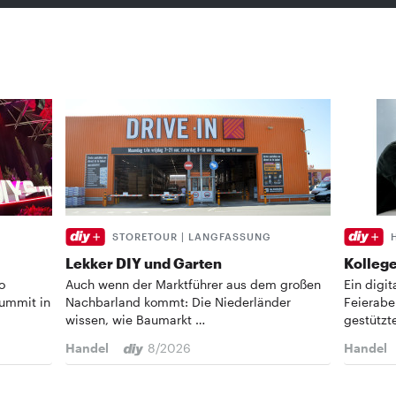
STORETOUR | LANGFASSUNG
Lekker DIY und Garten
Kollege
o
Auch wenn der Marktführer aus dem großen
Ein digi
Summit in
Nachbarland kommt: Die Niederländer
Feierabe
wissen, wie Baumarkt …
gestützt
Handel
8/2026
Handel