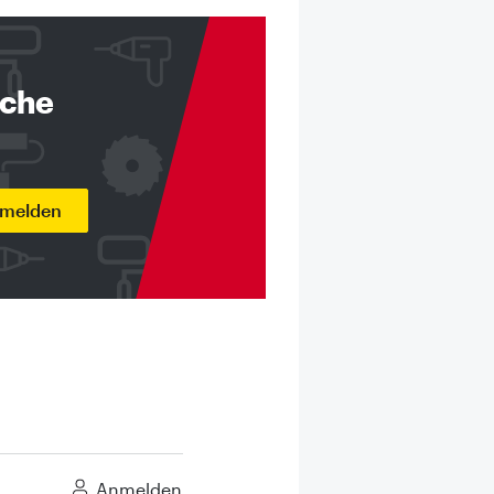
nche
nmelden
Anmelden