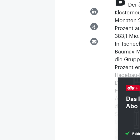
Der 
Klosterne
Monaten 2
Prozent au
383,1 Mio
In Tschec
Baumax-Mä
die Grupp
Prozent e
Hagebau-I
Der Hageba
Hagebauma
Amtsgerich
Das 
Abo
die Schli
Seiten des
betroffen
Juni 2002
Exkl
Baumarkt 