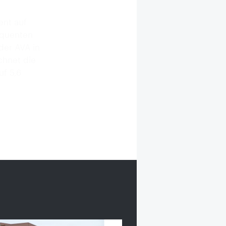
ent auf
equenten
der AVA in
chnet die
uf 5,6