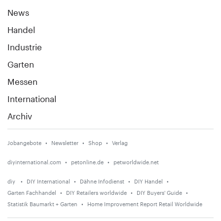
News
Handel
Industrie
Garten
Messen
International
Archiv
Jobangebote
Newsletter
Shop
Verlag
diyinternational.com
petonline.de
petworldwide.net
diy
DIY International
Dähne Infodienst
DIY Handel
Garten Fachhandel
DIY Retailers worldwide
DIY Buyers' Guide
Statistik Baumarkt + Garten
Home Improvement Report Retail Worldwide