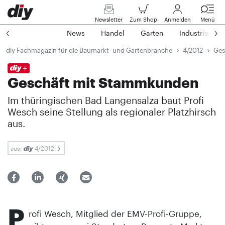
Newsletter
Zum Shop
Anmelden
Menü
News
Handel
Garten
Industrie
diy Fachmagazin für die Baumarkt- und Gartenbranche
4/2012
Ges
Geschäft mit Stammkunden
Im thüringischen Bad Langensalza baut Profi
Wesch seine Stellung als regionaler Platzhirsch
aus.
aus:
4/2012
P
rofi Wesch, Mitglied der EMV-Profi-Gruppe,