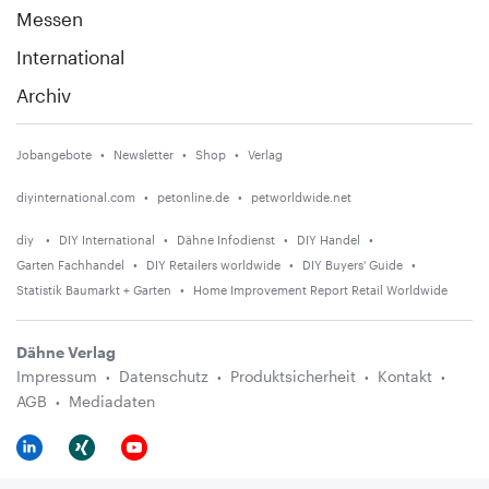
Messen
International
Archiv
Jobangebote
Newsletter
Shop
Verlag
diyinternational.com
petonline.de
petworldwide.net
diy
DIY International
Dähne Infodienst
DIY Handel
Garten Fachhandel
DIY Retailers worldwide
DIY Buyers' Guide
Statistik Baumarkt + Garten
Home Improvement Report Retail Worldwide
Dähne Verlag
Impressum
Datenschutz
Produktsicherheit
Kontakt
AGB
Mediadaten