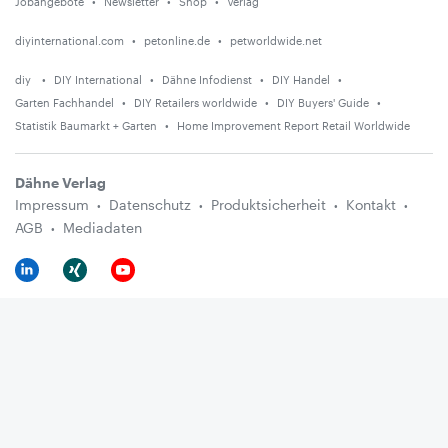
Jobangebote
Newsletter
Shop
Verlag
diyinternational.com
petonline.de
petworldwide.net
diy
DIY International
Dähne Infodienst
DIY Handel
Garten Fachhandel
DIY Retailers worldwide
DIY Buyers' Guide
Statistik Baumarkt + Garten
Home Improvement Report Retail Worldwide
Dähne Verlag
Impressum
Datenschutz
Produktsicherheit
Kontakt
AGB
Mediadaten