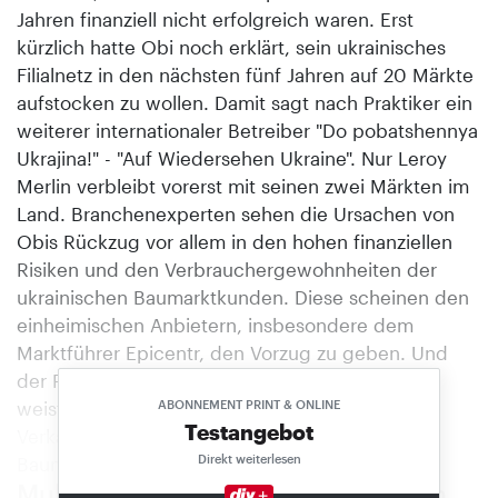
Jahren finanziell nicht erfolgreich waren. Erst
kürzlich hatte Obi noch erklärt, sein ukrainisches
Filialnetz in den nächsten fünf Jahren auf 20 Märkte
aufstocken zu wollen. Damit sagt nach Praktiker ein
weiterer internationaler Betreiber "Do pobatshennya
Ukrajina!" - "Auf Wiedersehen Ukraine". Nur Leroy
Merlin verbleibt vorerst mit seinen zwei Märkten im
Land. Branchenexperten sehen die Ursachen von
Obis Rückzug vor allem in den hohen finanziellen
Risiken und den Verbrauchergewohnheiten der
ukrainischen Baumarktkunden. Diese scheinen den
einheimischen Anbietern, insbesondere dem
Marktführer Epicentr, den Vorzug zu geben. Und
der Platzhirsch steht auf festem Fundament: Er
weist 42 Märkte mit insgesamt einer Mio. m²
ABONNEMENT PRINT & ONLINE
Testangebot
Verkaufsfläche auf, darunter den weltgrößten
Direkt weiterlesen
Baumarkt mit 52.000 m² in Kiew.
Multichannel-Anteil der DIY-Kunden