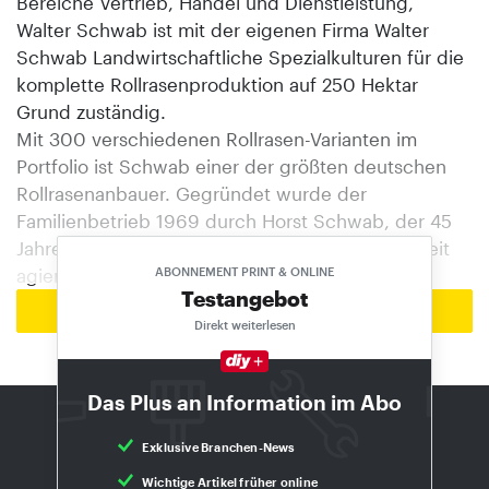
Bereiche Vertrieb, Handel und Dienstleistung,
Walter Schwab ist mit der eigenen Firma Walter
Schwab Landwirtschaftliche Spezialkulturen für die
komplette Rollrasenproduktion auf 250 Hektar
Grund zuständig.
Mit 300 verschiedenen Rollrasen-Varianten im
Portfolio ist Schwab einer der größten deutschen
Rollrasenanbauer. Gegründet wurde der
Familienbetrieb 1969 durch Horst Schwab, der 45
Jahre lang an der Spitze des mittlerweile weltweit
agierenden Unternehmens stand.
ABONNEMENT PRINT & ONLINE
Testangebot
Zur Startseite
Direkt weiterlesen
Das Plus an Information im Abo
DIE AKTUELLE AUSGABE: 8/2026
Exklusiv für Abonnenten
Exklusive Branchen-News
Wichtige Artikel früher online