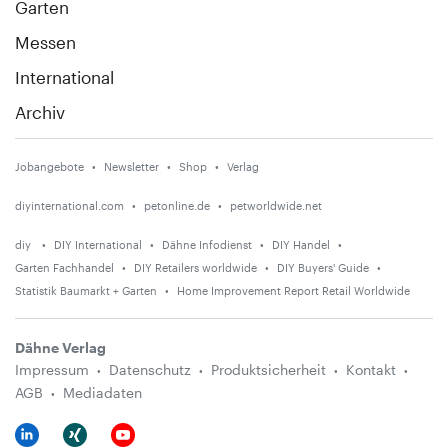
Garten
Messen
International
Archiv
Jobangebote
Newsletter
Shop
Verlag
diyinternational.com
petonline.de
petworldwide.net
diy
DIY International
Dähne Infodienst
DIY Handel
Garten Fachhandel
DIY Retailers worldwide
DIY Buyers' Guide
Statistik Baumarkt + Garten
Home Improvement Report Retail Worldwide
Dähne Verlag
Impressum
Datenschutz
Produktsicherheit
Kontakt
AGB
Mediadaten