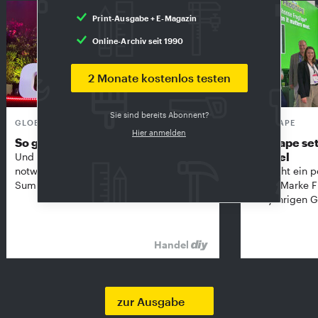
Print-Ausgabe + E-Magazin
Online-Archiv seit 1990
2 Monate kostenlos testen
Sie sind bereits Abonnent?
GLOBAL DIY-SUMMIT
FROGTAPE
Hier anmelden
So groß wie nie
Frogtape set
Handel
Und in unsicheren Zeiten vielleicht so
notwendig wie nie: Der Global DIY-
Kip zieht ein p
Summit in Amsterdam …
seiner Marke 
diesjährigen G
Handel
zur Ausgabe