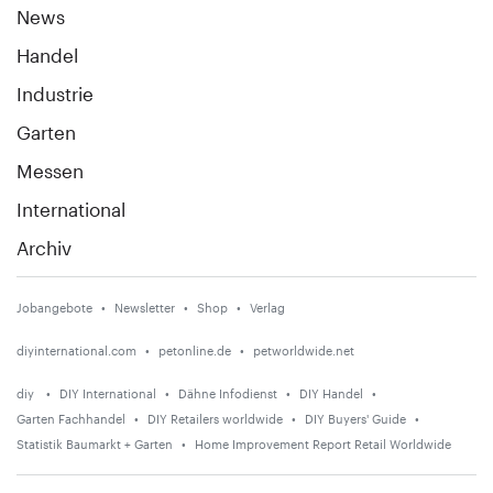
News
Handel
Industrie
Garten
Messen
International
Archiv
Jobangebote
Newsletter
Shop
Verlag
diyinternational.com
petonline.de
petworldwide.net
diy
DIY International
Dähne Infodienst
DIY Handel
Garten Fachhandel
DIY Retailers worldwide
DIY Buyers' Guide
Statistik Baumarkt + Garten
Home Improvement Report Retail Worldwide