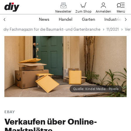
Newsletter
Zum Shop
Anmelden
Menü
News
Handel
Garten
Industrie
diy Fachmagazin für die Baumarkt- und Gartenbranche
11/2021
Ver
Quelle: Kindel Media - Pexels
EBAY
Verkaufen über Online-
Marktplätze