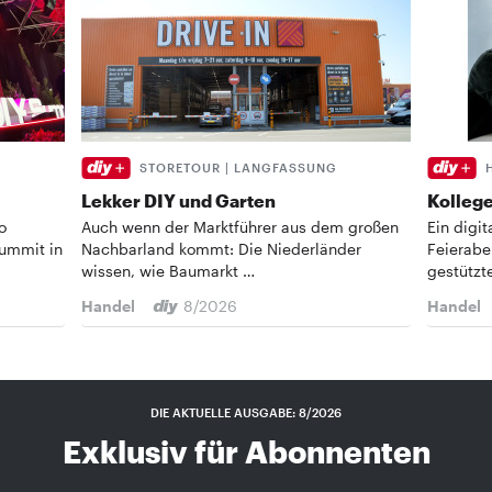
STORETOUR | LANGFASSUNG
Lekker DIY und Garten
Kollege
o
Auch wenn der Marktführer aus dem großen
Ein digi
Summit in
Nachbarland kommt: Die Niederländer
Feierabe
wissen, wie Baumarkt …
gestützt
Handel
8/2026
Handel
DIE AKTUELLE AUSGABE: 8/2026
Exklusiv für Abonnenten