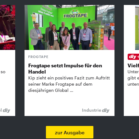
FROGTAPE
Frogtape setzt Impulse für den
Vielf
Handel
 so
Unter
Kip zieht ein positives Fazit zum Auftritt
gibt 
seiner Marke Frogtape auf dem
unter
diesjährigen Global …
el
Industrie
zur Ausgabe