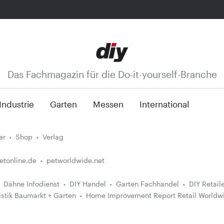
Das Fachmagazin für die Do-it-yourself-Branche
Industrie
Garten
Messen
International
er
Shop
Verlag
etonline.de
petworldwide.net
Dähne Infodienst
DIY Handel
Garten Fachhandel
DIY Retail
istik Baumarkt + Garten
Home Improvement Report Retail Worldw