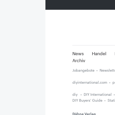
News
Handel
Archiv
Jobangebote
Newslett
diyinternational.com
p
diy
DIY International
DIY Buyers' Guide
Stat
Dähne Verlag