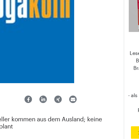
Les
B
Br
- al
eller kommen aus dem Ausland; keine
plant