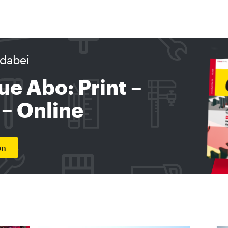
dabei
ue Abo: Print –
 – Online
en