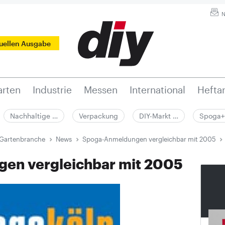
N
tuellen Ausgabe
rten
Industrie
Messen
International
Hefta
Nachhaltige …
Verpackung
DIY-Markt …
Spoga+
 Gartenbranche
News
Spoga-Anmeldungen vergleichbar mit 2005
en vergleichbar mit 2005