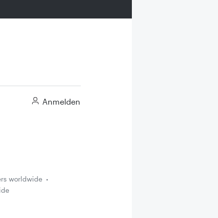
Anmelden
ers worldwide
ide