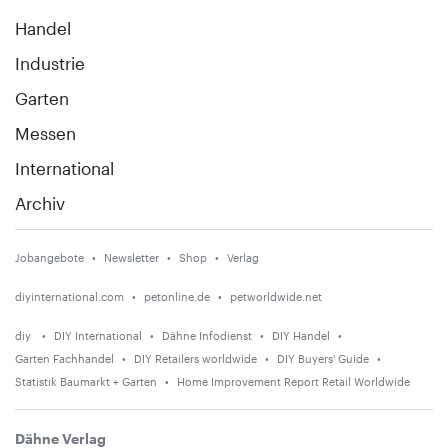
Handel
Industrie
Garten
Messen
International
Archiv
Jobangebote
Newsletter
Shop
Verlag
diyinternational.com
petonline.de
petworldwide.net
diy
DIY International
Dähne Infodienst
DIY Handel
Garten Fachhandel
DIY Retailers worldwide
DIY Buyers' Guide
Statistik Baumarkt + Garten
Home Improvement Report Retail Worldwide
Dähne Verlag