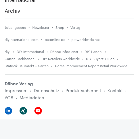
Archiv
Jobangebote
Newsletter
Shop
Verlag
diyinternational.com
petonline.de
petworldwide.net
diy
DIY International
Dähne Infodienst
DIY Handel
Garten Fachhandel
DIY Retailers worldwide
DIY Buyers' Guide
Statistik Baumarkt + Garten
Home Improvement Report Retail Worldwide
Dähne Verlag
Impressum
Datenschutz
Produktsicherheit
Kontakt
AGB
Mediadaten