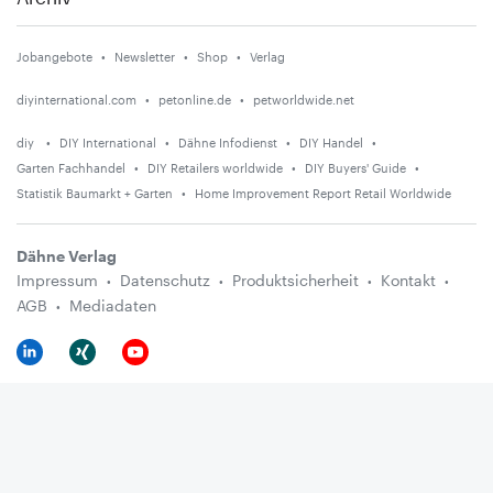
Jobangebote
Newsletter
Shop
Verlag
diyinternational.com
petonline.de
petworldwide.net
diy
DIY International
Dähne Infodienst
DIY Handel
Garten Fachhandel
DIY Retailers worldwide
DIY Buyers' Guide
Statistik Baumarkt + Garten
Home Improvement Report Retail Worldwide
Dähne Verlag
Impressum
Datenschutz
Produktsicherheit
Kontakt
AGB
Mediadaten