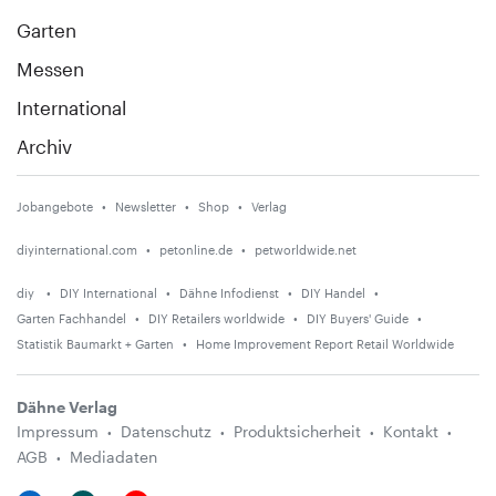
Garten
Messen
International
Archiv
Jobangebote
Newsletter
Shop
Verlag
diyinternational.com
petonline.de
petworldwide.net
diy
DIY International
Dähne Infodienst
DIY Handel
Garten Fachhandel
DIY Retailers worldwide
DIY Buyers' Guide
Statistik Baumarkt + Garten
Home Improvement Report Retail Worldwide
Dähne Verlag
Impressum
Datenschutz
Produktsicherheit
Kontakt
AGB
Mediadaten