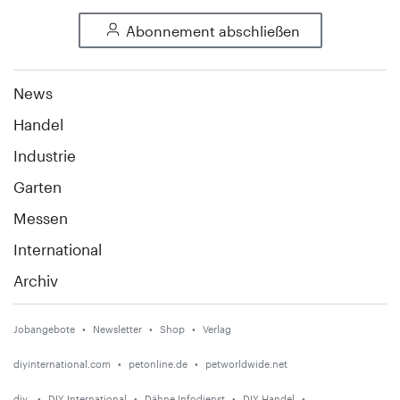
Abonnement abschließen
News
Handel
Industrie
Garten
Messen
International
Archiv
Jobangebote
Newsletter
Shop
Verlag
diyinternational.com
petonline.de
petworldwide.net
diy
DIY International
Dähne Infodienst
DIY Handel