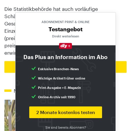
Die Statistikbehörde hat auch vorläufige
Schätzungen für den gesamten Einzelhandel im
ABONNEMENT PRINT & ONLINE
Gesamtjahr 2025 vorgelegt. Demnach hat der
Testangebot
Einzelhandel in Deutschland im Jahr 2025 real
Direkt weiterlesen
(preisbereinigt) 2,4 Prozent und nominal (nicht
preisbereinigt) 3,6 Prozent mehr Umsatz
erwirtschaftet als im Jahr 2024.
Das Plus an Information im Abo
Zur Startseite
Exklusive Branchen-News
Wichtige Artikel früher online
Print-Ausgabe + E-Magazin
Mehr zum Thema
Online-Archiv seit 1990
2 Monate kostenlos testen
Sie sind bereits Abonnent?