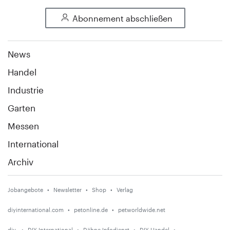
Abonnement abschließen
News
Handel
Industrie
Garten
Messen
International
Archiv
Jobangebote
Newsletter
Shop
Verlag
diyinternational.com
petonline.de
petworldwide.net
diy
DIY International
Dähne Infodienst
DIY Handel