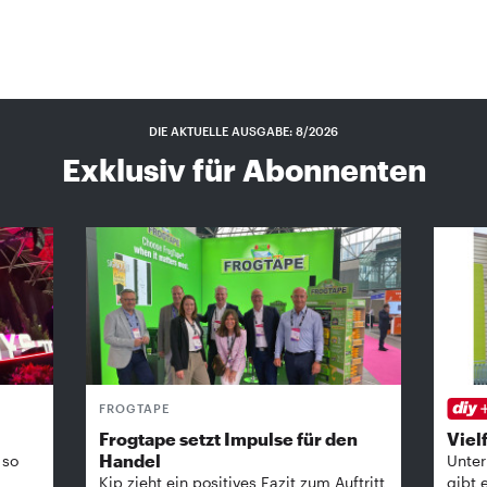
DIE AKTUELLE AUSGABE: 8/2026
Exklusiv für Abonnenten
FROGTAPE
Frogtape setzt Impulse für den
Vielf
Handel
 so
Unter
Kip zieht ein positives Fazit zum Auftritt
gibt 