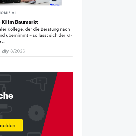
HOMIE AI
 KI im Baumarkt
taler Kollege, der die Beratung nach
nd übernimmt – so lässt sich der KI-
e …
8/2026
nche
nmelden