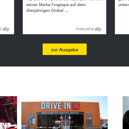
seiner Marke Frogtape auf dem
unter
diesjährigen Global …
el
Industrie
zur Ausgabe