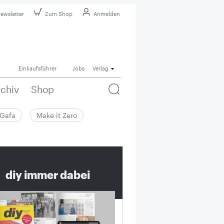
ewsletter
Zum Shop
Anmelden
Einkaufsführer
Jobs
Verlag
rchiv
Shop
Gafa
Make it Zero
diy immer dabei