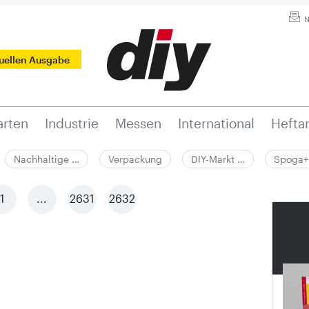
N
tuellen Ausgabe
rten
Industrie
Messen
International
Hefta
Nachhaltige …
Verpackung
DIY-Markt …
Spoga+
1
...
2631
2632