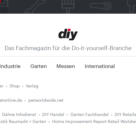
Das Fachmagazin für die Do-it-yourself-Branche
Industrie
Garten
Messen
International
er
Shop
Verlag
etonline.de
petworldwide.net
Dähne Infodienst
DIY Handel
Garten Fachhandel
DIY Retail
istik Baumarkt + Garten
Home Improvement Report Retail Worldw