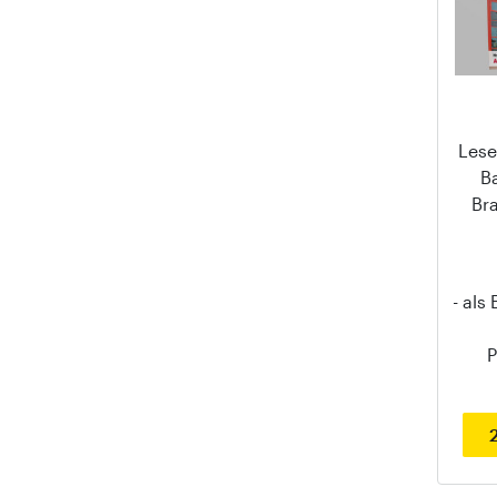
Lese
B
Br
- als
P