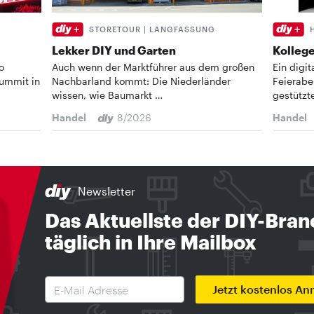
STORETOUR | LANGFASSUNG
Lekker DIY und Garten
Kollege
o
Auch wenn der Marktführer aus dem großen
Ein digi
Summit in
Nachbarland kommt: Die Niederländer
Feierabe
wissen, wie Baumarkt …
gestützt
Handel
8/2026
Handel
Newsletter
Das Aktuellste der DIY-Bra
täglich in Ihre Mailbox
Jetzt kostenlos A