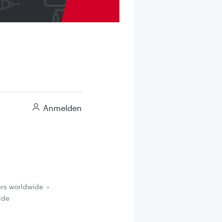
Anmelden
ers worldwide
ide